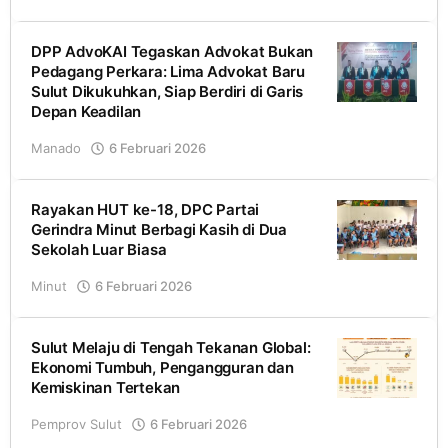
Redaksi
DPP AdvoKAI Tegaskan Advokat Bukan
Pedagang Perkara: Lima Advokat Baru
Sulut Dikukuhkan, Siap Berdiri di Garis
Depan Keadilan
Manado
6 Februari 2026
oleh
Romel
Rayakan HUT ke-18, DPC Partai
Gerindra Minut Berbagi Kasih di Dua
Sekolah Luar Biasa
Minut
6 Februari 2026
oleh
Josh
Sulut Melaju di Tengah Tekanan Global:
Ekonomi Tumbuh, Pengangguran dan
Kemiskinan Tertekan
Pemprov Sulut
6 Februari 2026
oleh
Romel