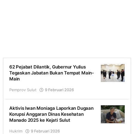
62 Pejabat Dilantik, Gubernur Yulius
Portalsulutnew.com
Tegaskan Jabatan Bukan Tempat Main-
Main
Pemprov Sulut
9 Februari 2026
oleh
Romel
Aktivis Iwan Moniaga Laporkan Dugaan
Korupsi Anggaran Dinas Kesehatan
Manado 2025 ke Kejati Sulut
Hukrim
9 Februari 2026
oleh