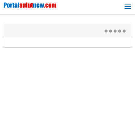
Lewati
ke
konten