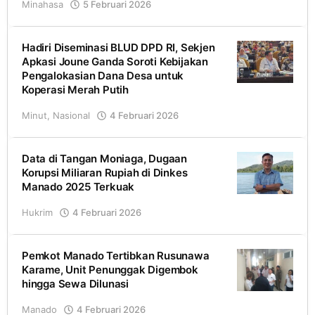
Minahasa
5 Februari 2026
oleh
Redaksi
Hadiri Diseminasi BLUD DPD RI, Sekjen
Apkasi Joune Ganda Soroti Kebijakan
Pengalokasian Dana Desa untuk
Koperasi Merah Putih
Minut
,
Nasional
4 Februari 2026
oleh
Josh
Data di Tangan Moniaga, Dugaan
Korupsi Miliaran Rupiah di Dinkes
Manado 2025 Terkuak
Hukrim
4 Februari 2026
oleh
Romel
Pemkot Manado Tertibkan Rusunawa
Karame, Unit Penunggak Digembok
hingga Sewa Dilunasi
Manado
4 Februari 2026
oleh