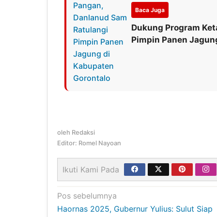
Baca Juga
Dukung Program Ket
Pimpin Panen Jagung
oleh
Redaksi
Editor: Romel Nayoan
Ikuti Kami Pada
Navigasi
Pos sebelumnya
Haornas 2025, Gubernur Yulius: Sulut Siap
pos