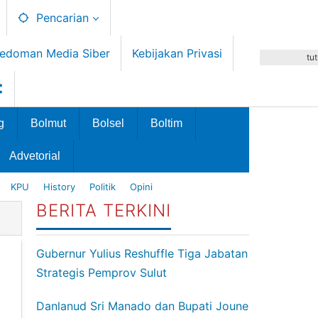
Pencarian
edoman Media Siber
Kebijakan Privasi
tu
g
Bolmut
Bolsel
Boltim
Advetorial
KPU
History
Politik
Opini
BERITA TERKINI
Gubernur Yulius Reshuffle Tiga Jabatan
Strategis Pemprov Sulut
Danlanud Sri Manado dan Bupati Joune