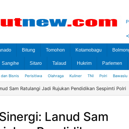
P
anado
Bitung
Tomohon
Kotamobagu
Bolmon
Sangihe
Sitaro
Talaud
Hukrim
Parlemen
dan Bisnis
Perisitiwa
Olahraga
Kuliner
TNI
Polri
Bawaslu
nud Sam Ratulangi Jadi Rujukan Pendidikan Sespimti Polri
Sinergi: Lanud Sam