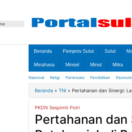
Lewati
ke
konten
tup
Beranda
Pemprov Sulut
Sulut
M
Minahasa
Minsel
Minut
Mitra
Nasional
Religi
Pariwisata
Pendidikan
Ekonomi 
Beranda
»
TNI
»
Pertahanan dan Sinergi: La
PKDN Sespimti Polri
Pertahanan dan 