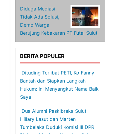
Diduga Mediasi
Tidak Ada Solusi,
Demo Warga
Berujung Kebakaran PT Futai Sulut
BERITA POPULER
Dituding Terlibat PETI, Ko Fanny
Bantah dan Siapkan Langkah
Hukum: Ini Menyangkut Nama Baik
Saya
Dua Alumni Paskibraka Sulut
Hillary Lasut dan Marten
Tumbelaka Duduki Komisi III DPR