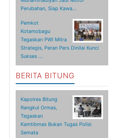
Muhammadiyah Jadi Motor
Perubahan, Siap Kawa…
Pemkot
Kotamobagu
Tegaskan PWI Mitra
Strategis, Peran Pers Dinilai Kunci
Sukses …
BERITA BITUNG
Kapolres Bitung
Rangkul Ormas,
Tegaskan
Kamtibmas Bukan Tugas Polisi
Semata