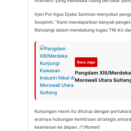
interaktif yang membuka ruang bertukar pand
Irjen Pol Agus Djaka Santoso menyebut penga
Sespimti. “Kami mendapatkan banyak penget
Ratulangi dalam mendukung tugas TNI AU dan p
Baca Juga
Pangdam XIII/Merdeka 
Morowali Utara Sulten
Kunjungan resmi itu ditutup dengan pertukar
eratnya hubungan kemitraan strategis antar
keamanan ke depan.
(*/Romel)