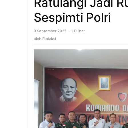
Ratulangi Jadi R
Sespimti Polri
9 September 2025
oleh
-
1 Dilihat
Redaksi
oleh
Redaksi