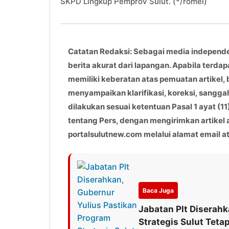
SKPD Lingkup Pemprov Sulut. (*/romel)
Catatan Redaksi: Sebagai media independ
berita akurat dari lapangan. Apabila terdap
memiliki keberatan atas pemuatan artikel, 
menyampaikan klarifikasi, koreksi, sangga
dilakukan sesuai ketentuan Pasal 1 ayat 
tentang Pers, dengan mengirimkan artikel
portalsulutnew.com melalui alamat email 
Baca Juga
Jabatan Plt Diserah
Strategis Sulut Tetap