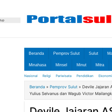
Lewati
ke
konten
tup
Beranda
Pemprov Sulut
Sulut
M
Minahasa
Minsel
Minut
Mitra
Nasional
Religi
Pariwisata
Pendidikan
Ekonomi 
Beranda
»
Pemprov Sulut
»
Devile Jajaran
Yulius Selvanus dan Wagub Victor Mailang
Devile Jajaran 