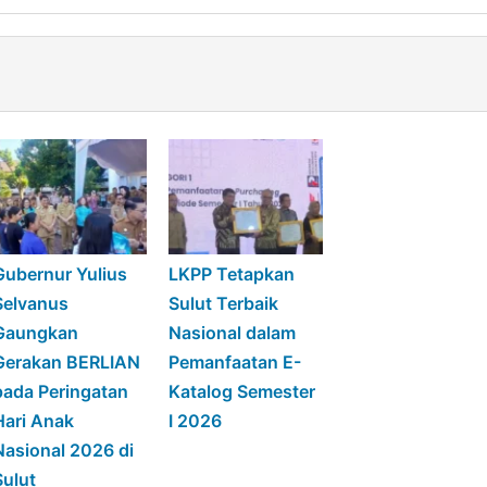
Gubernur Yulius
LKPP Tetapkan
Selvanus
Sulut Terbaik
Gaungkan
Nasional dalam
Gerakan BERLIAN
Pemanfaatan E-
pada Peringatan
Katalog Semester
Hari Anak
I 2026
Nasional 2026 di
Sulut