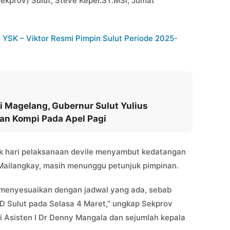
Sekprov) Sulut, Steve Kepel.ST.MSi, Jumat
, YSK – Viktor Resmi Pimpin Sulut Periode 2025-
i Magelang, Gubernur Sulut Yulius
an Kompi Pada Apel Pagi
uk hari pelaksanaan devile menyambut kedatangan
Mailangkay, masih menunggu petunjuk pimpinan.
 menyesuaikan dengan jadwal yang ada, sebab
RD Sulut pada Selasa 4 Maret,” ungkap Sekprov
gi Asisten I Dr Denny Mangala dan sejumlah kepala