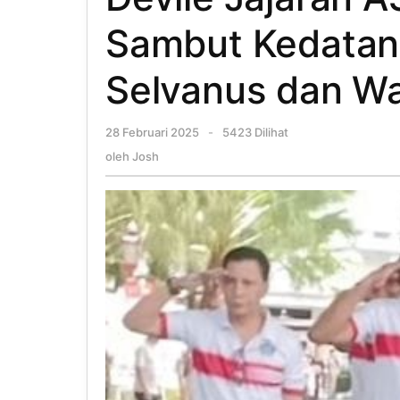
Sambut Kedatan
Selvanus dan Wa
28 Februari 2025
oleh
-
5423 Dilihat
Josh
oleh
Josh