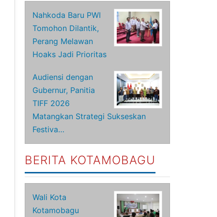
Nahkoda Baru PWI
Tomohon Dilantik,
Perang Melawan
Hoaks Jadi Prioritas
Audiensi dengan
Gubernur, Panitia
TIFF 2026
Matangkan Strategi Sukseskan
Festiva…
BERITA KOTAMOBAGU
Wali Kota
Kotamobagu