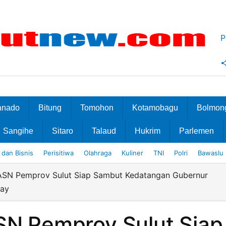
P
anado
Bitung
Tomohon
Kotamobagu
Bolmon
Sangihe
Sitaro
Talaud
Hukrim
Parlemen
dan Bisnis
Perisitiwa
Olahraga
Kuliner
TNI
Polri
Bawaslu
 ASN Pemprov Sulut Siap Sambut Kedatangan Gubernur
kay
ASN Pemprov Sulut Siap