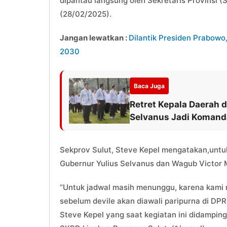
dipantau langsung oleh Sekretaris Provinsi (
(28/02/2025).
Jangan lewatkan :
Dilantik Presiden Prabowo
2030
Baca Juga
Retret Kepala Daerah d
Selvanus Jadi Komand
Sekprov Sulut, Steve Kepel mengatakan,unt
Gubernur Yulius Selvanus dan Wagub Victor 
“Untuk jadwal masih menunggu, karena kami
sebelum devile akan diawali paripurna di DP
Steve Kepel yang saat kegiatan ini didampin