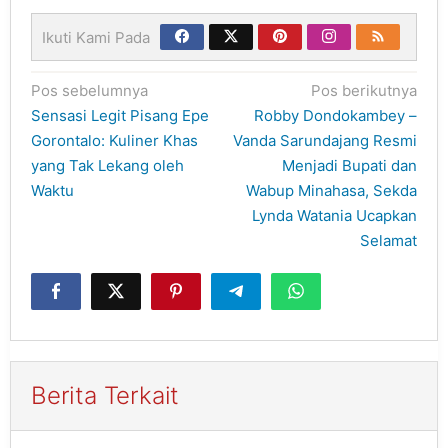
Ikuti Kami Pada
Navigasi
Pos sebelumnya
Pos berikutnya
pos
Sensasi Legit Pisang Epe
Robby Dondokambey –
Gorontalo: Kuliner Khas
Vanda Sarundajang Resmi
yang Tak Lekang oleh
Menjadi Bupati dan
Waktu
Wabup Minahasa, Sekda
Lynda Watania Ucapkan
Selamat
Berita Terkait