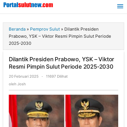
Lewati
ke
konten
Beranda
»
Pemprov Sulut
»
Dilantik Presiden
Prabowo, YSK – Viktor Resmi Pimpin Sulut Periode
2025-2030
Dilantik Presiden Prabowo, YSK – Viktor
Resmi Pimpin Sulut Periode 2025-2030
20 Februari 2025
oleh
-
11697 Dilihat
Josh
oleh
Josh