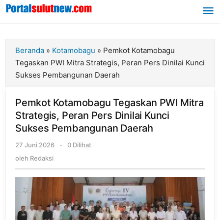
Lewati
ke
konten
Beranda
»
Kotamobagu
»
Pemkot Kotamobagu
Tegaskan PWI Mitra Strategis, Peran Pers Dinilai Kunci
Sukses Pembangunan Daerah
Pemkot Kotamobagu Tegaskan PWI Mitra
Strategis, Peran Pers Dinilai Kunci
Sukses Pembangunan Daerah
27 Juni 2026
oleh
-
0 Dilihat
Redaksi
oleh
Redaksi