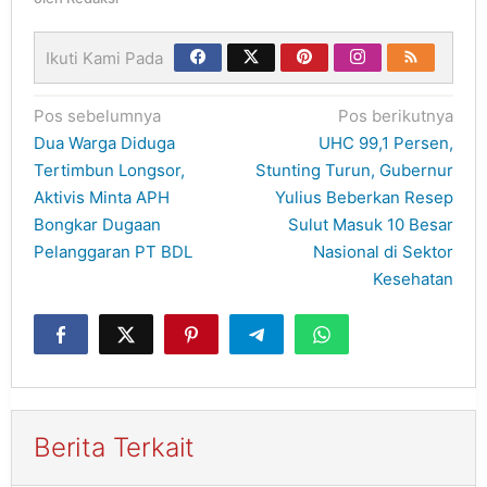
Ikuti Kami Pada
Navigasi
Pos sebelumnya
Pos berikutnya
pos
Dua Warga Diduga
UHC 99,1 Persen,
Tertimbun Longsor,
Stunting Turun, Gubernur
Aktivis Minta APH
Yulius Beberkan Resep
Bongkar Dugaan
Sulut Masuk 10 Besar
Pelanggaran PT BDL
Nasional di Sektor
Kesehatan
Berita Terkait