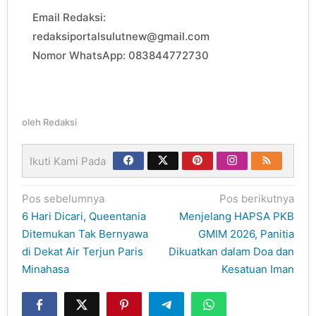
Email Redaksi:
redaksiportalsulutnew@gmail.com
Nomor WhatsApp: 083844772730
oleh
Redaksi
Ikuti Kami Pada
Navigasi
Pos sebelumnya
Pos berikutnya
pos
6 Hari Dicari, Queentania
Menjelang HAPSA PKB
Ditemukan Tak Bernyawa
GMIM 2026, Panitia
di Dekat Air Terjun Paris
Dikuatkan dalam Doa dan
Minahasa
Kesatuan Iman