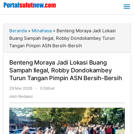
Lewati
ke
konten
Beranda
»
Minahasa
»
Benteng Moraya Jadi Lokasi
Buang Sampah Ilegal, Robby Dondokambey Turun
Tangan Pimpin ASN Bersih-Bersih
Benteng Moraya Jadi Lokasi Buang
Sampah Ilegal, Robby Dondokambey
Turun Tangan Pimpin ASN Bersih-Bersih
29 Mei 2026
oleh
-
0 Dilihat
Redaksi
oleh
Redaksi