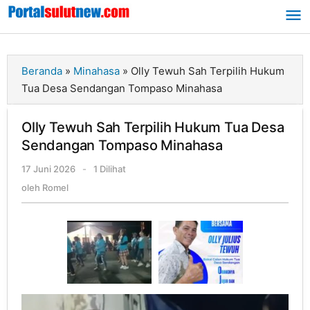
Lewati
ke
konten
Beranda
»
Minahasa
»
Olly Tewuh Sah Terpilih Hukum
Tua Desa Sendangan Tompaso Minahasa
Olly Tewuh Sah Terpilih Hukum Tua Desa
Sendangan Tompaso Minahasa
17 Juni 2026
oleh
-
1 Dilihat
Romel
oleh
Romel