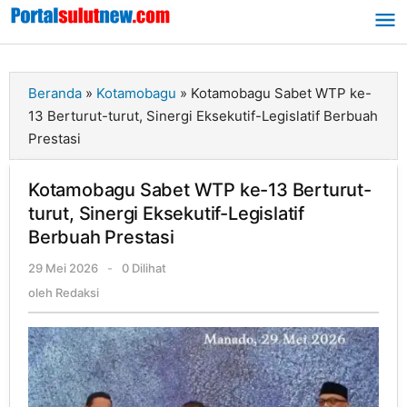
Lewati
ke
konten
Beranda
»
Kotamobagu
»
Kotamobagu Sabet WTP ke-
13 Berturut-turut, Sinergi Eksekutif-Legislatif Berbuah
Prestasi
Kotamobagu Sabet WTP ke-13 Berturut-
turut, Sinergi Eksekutif-Legislatif
Berbuah Prestasi
29 Mei 2026
oleh
-
0 Dilihat
Redaksi
oleh
Redaksi