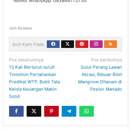
Nomor WhatsApp: 083844772730
oleh
Redaksi
Ikuti Kami Pada
Navigasi
Pos sebelumnya
Pos berikutnya
pos
13 Kali Berturut-turut!
Sulut Perang Lawan
Tomohon Pertahankan
Abrasi, Ribuan Bibit
Predikat WTP, Bukti Tata
Mangrove Ditanam di
Kelola Keuangan Makin
Pesisir Manado
Solid