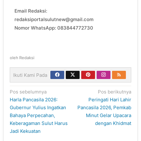
Email Redaksi:
redaksiportalsulutnew@gmail.com
Nomor WhatsApp: 083844772730
oleh
Redaksi
Ikuti Kami Pada
Navigasi
Pos sebelumnya
Pos berikutnya
pos
Harla Pancasila 2026:
Peringati Hari Lahir
Gubernur Yulius Ingatkan
Pancasila 2026, Pemkab
Bahaya Perpecahan,
Minut Gelar Upacara
Keberagaman Sulut Harus
dengan Khidmat
Jadi Kekuatan