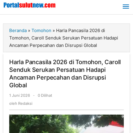
Lewati
ke
konten
Beranda
»
Tomohon
»
Harla Pancasila 2026 di
Tomohon, Caroll Senduk Serukan Persatuan Hadapi
Ancaman Perpecahan dan Disrupsi Global
Harla Pancasila 2026 di Tomohon, Caroll
Senduk Serukan Persatuan Hadapi
Ancaman Perpecahan dan Disrupsi
Global
1 Juni 2026
oleh
-
0 Dilihat
Redaksi
oleh
Redaksi