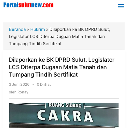
Lewati
ke
konten
Beranda
»
Hukrim
»
Dilaporkan ke BK DPRD Sulut,
Legislator LCS Diterpa Dugaan Mafia Tanah dan
Tumpang Tindih Sertifikat
Dilaporkan ke BK DPRD Sulut, Legislator
LCS Diterpa Dugaan Mafia Tanah dan
Tumpang Tindih Sertifikat
3 Juni 2026
oleh
-
0 Dilihat
Ronay
oleh
Ronay