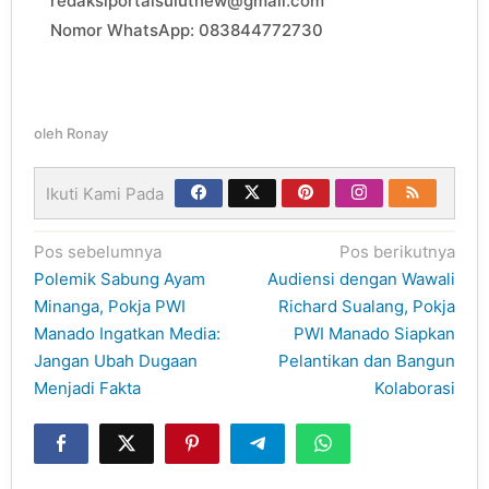
redaksiportalsulutnew@gmail.com
Nomor WhatsApp: 083844772730
oleh
Ronay
Ikuti Kami Pada
Navigasi
Pos sebelumnya
Pos berikutnya
pos
Polemik Sabung Ayam
Audiensi dengan Wawali
Minanga, Pokja PWI
Richard Sualang, Pokja
Manado Ingatkan Media:
PWI Manado Siapkan
Jangan Ubah Dugaan
Pelantikan dan Bangun
Menjadi Fakta
Kolaborasi