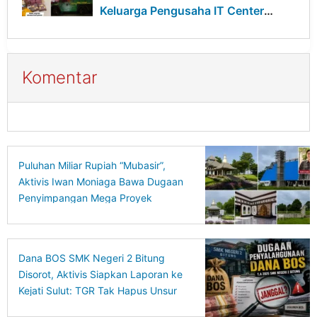
Keluarga Pengusaha IT Center
Digeledah
Komentar
Puluhan Miliar Rupiah “Mubasir”,
Aktivis Iwan Moniaga Bawa Dugaan
Penyimpangan Mega Proyek
Gedung Mentalitas Pancasila UNIMA
ke Kejagung
Dana BOS SMK Negeri 2 Bitung
Disorot, Aktivis Siapkan Laporan ke
Kejati Sulut: TGR Tak Hapus Unsur
Pidana