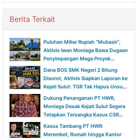
Berita Terkait
Puluhan Miliar Rupiah “Mubasir”,
Aktivis Iwan Moniaga Bawa Dugaan
Penyimpangan Mega Proyek
Gedung Mentalitas Pancasila
Dana BOS SMK Negeri 2 Bitung
UNIMA ke Kejagung
Disorot, Aktivis Siapkan Laporan ke
Kejati Sulut: TGR Tak Hapus Unsur
Pidana
Dukung Penanganan PT HWR,
Moniaga Desak Kejati Sulut Segera
Tetapkan Tersangka Kasus CSR
BSG
Kasus Tambang PT HWR
Merembet, Rumah hingga Kantor