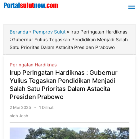
Lewati
ke
konten
Beranda
»
Pemprov Sulut
»
Irup Peringatan Hardiknas
: Gubernur Yulius Tegaskan Pendidikan Menjadi Salah
Satu Prioritas Dalam Astacita Presiden Prabowo
Peringatan Hardiknas
Irup Peringatan Hardiknas : Gubernur
Yulius Tegaskan Pendidikan Menjadi
Salah Satu Prioritas Dalam Astacita
Presiden Prabowo
2 Mei 2025
oleh
-
1 Dilihat
Josh
oleh
Josh