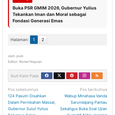
Buka PSR GMIM 2026, Gubernur Yulius
Tekankan Iman dan Moral sebagai
Fondasi Generasi Emas
Halaman:
1
2
oleh
Josh
Editor: Romel Nayoan
Ikuti Kami Pada
Navigasi
Pos sebelumnya
Pos berikutnya
pos
124 Pasutri Disahkan
Wabup Minahasa Vanda
Dalam Pernikahan Massal,
Sarundajang Pantau
Gubernur Sulut Yulius
Sekaligus Buka Soal Ujian