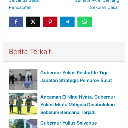
Selvanus Saksi
Sumatif Akhir Jenjang
Pencatatan
Sekolah Dasar
Berita Terkait
Gubernur Yulius Reshuffle Tiga
Jabatan Strategis Pemprov Sulut
Ancaman El Nino Nyata, Gubernur
Yulius Minta Mitigasi Didahulukan
Sebelum Bencana Terjadi
Gubernur Yulius Selvanus