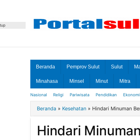
Lewati
ke
konten
tup
Beranda
Pemprov Sulut
Sulut
M
Minahasa
Minsel
Minut
Mitra
Nasional
Religi
Pariwisata
Pendidikan
Ekonomi 
Beranda
»
Kesehatan
»
Hindari Minuman Be
Hindari Minuman