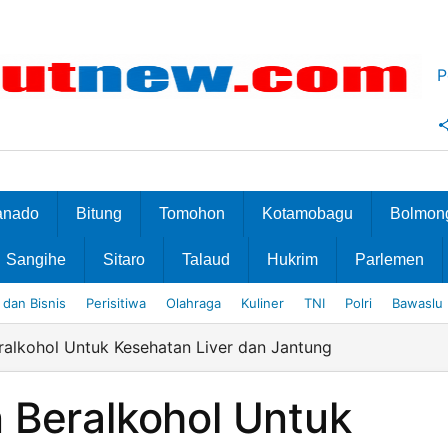
P
anado
Bitung
Tomohon
Kotamobagu
Bolmon
Sangihe
Sitaro
Talaud
Hukrim
Parlemen
dan Bisnis
Perisitiwa
Olahraga
Kuliner
TNI
Polri
Bawaslu
ralkohol Untuk Kesehatan Liver dan Jantung
 Beralkohol Untuk