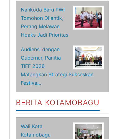
Nahkoda Baru PWI
Tomohon Dilantik,
Perang Melawan
Hoaks Jadi Prioritas
Audiensi dengan
Gubernur, Panitia
TIFF 2026
Matangkan Strategi Sukseskan
Festiva…
BERITA KOTAMOBAGU
Wali Kota
Kotamobagu