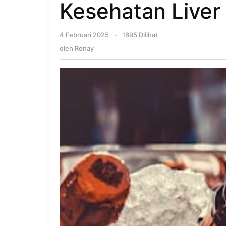
Kesehatan Liver
4 Februari 2025
oleh
-
1695 Dilihat
Ronay
oleh
Ronay