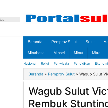
Lewati
ke
konten
tup
Beranda
Pemprov Sulut
Sulut
M
Minahasa
Minsel
Minut
Mitra
Nasional
Religi
Pariwisata
Pendidikan
Ekonomi 
Beranda
»
Pemprov Sulut
»
Wagub Sulut Vi
Wagub Sulut Vic
Rembuk Stuntin