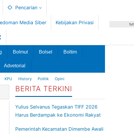
Pencarian
edoman Media Siber
Kebijakan Privasi
tu
g
Bolmut
Bolsel
Boltim
Advetorial
KPU
History
Politik
Opini
BERITA TERKINI
Yulius Selvanus Tegaskan TIFF 2026
Harus Berdampak ke Ekonomi Rakyat
Pemerintah Kecamatan Dimembe Awali