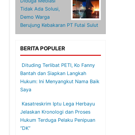
Diduga Mediasi
Tidak Ada Solusi,
Demo Warga
Berujung Kebakaran PT Futai Sulut
BERITA POPULER
Dituding Terlibat PETI, Ko Fanny
Bantah dan Siapkan Langkah
Hukum: Ini Menyangkut Nama Baik
Saya
Kasatreskrim Iptu Lega Herbayu
Jelaskan Kronologi dan Proses
Hukum Terduga Pelaku Penipuan
“DK”