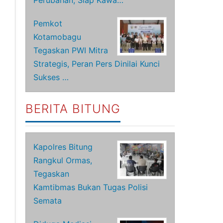
Perubahan, Siap Kawa…
Pemkot
Kotamobagu
Tegaskan PWI Mitra
Strategis, Peran Pers Dinilai Kunci
Sukses …
BERITA BITUNG
Kapolres Bitung
Rangkul Ormas,
Tegaskan
Kamtibmas Bukan Tugas Polisi
Semata