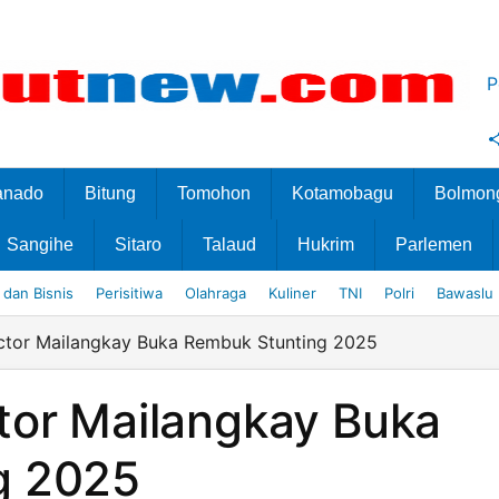
P
anado
Bitung
Tomohon
Kotamobagu
Bolmon
Sangihe
Sitaro
Talaud
Hukrim
Parlemen
dan Bisnis
Perisitiwa
Olahraga
Kuliner
TNI
Polri
Bawaslu
ctor Mailangkay Buka Rembuk Stunting 2025
tor Mailangkay Buka
g 2025