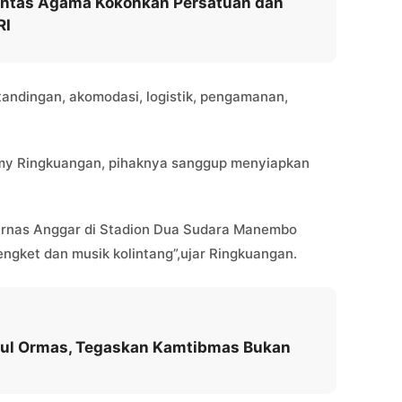
Lintas Agama Kokohkan Persatuan dan
RI
rtandingan, akomodasi, logistik, pengamanan,
Jimmy Ringkuangan, pihaknya sanggup menyiapkan
urnas Anggar di Stadion Dua Sudara Manembo
ngket dan musik kolintang”,ujar Ringkuangan.
kul Ormas, Tegaskan Kamtibmas Bukan