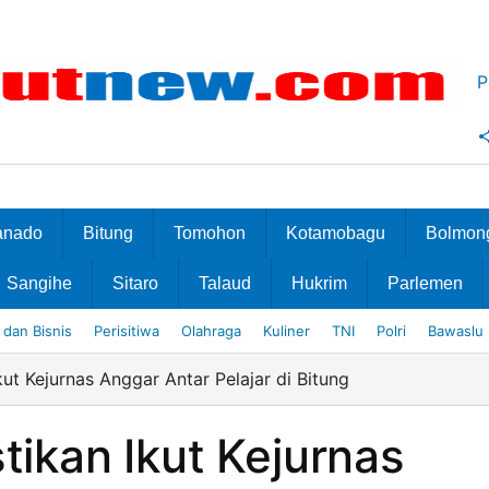
P
anado
Bitung
Tomohon
Kotamobagu
Bolmon
Sangihe
Sitaro
Talaud
Hukrim
Parlemen
dan Bisnis
Perisitiwa
Olahraga
Kuliner
TNI
Polri
Bawaslu
kut Kejurnas Anggar Antar Pelajar di Bitung
stikan Ikut Kejurnas