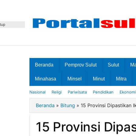
Lewati
ke
konten
tup
Beranda
Pemprov Sulut
Sulut
M
Minahasa
Minsel
Minut
Mitra
Nasional
Religi
Pariwisata
Pendidikan
Ekonomi 
Beranda
»
Bitung
»
15 Provinsi Dipastikan I
15 Provinsi Dipa