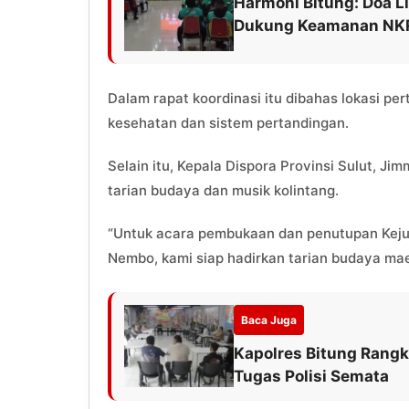
Harmoni Bitung: Doa 
Dukung Keamanan NK
Dalam rapat koordinasi itu dibahas lokasi pe
kesehatan dan sistem pertandingan.
Selain itu, Kepala Dispora Provinsi Sulut, 
tarian budaya dan musik kolintang.
“Untuk acara pembukaan dan penutupan Kej
Nembo, kami siap hadirkan tarian budaya mae
Baca Juga
Kapolres Bitung Rang
Tugas Polisi Semata