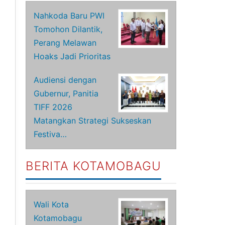
Nahkoda Baru PWI
Tomohon Dilantik,
Perang Melawan
Hoaks Jadi Prioritas
Audiensi dengan
Gubernur, Panitia
TIFF 2026
Matangkan Strategi Sukseskan
Festiva…
BERITA KOTAMOBAGU
Wali Kota
Kotamobagu