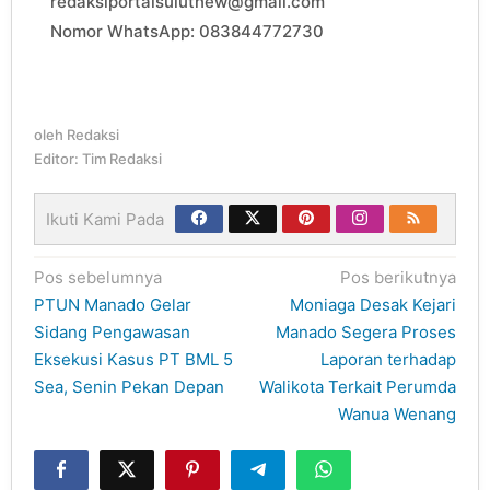
redaksiportalsulutnew@gmail.com
Nomor WhatsApp: 083844772730
oleh
Redaksi
Editor: Tim Redaksi
Ikuti Kami Pada
Navigasi
Pos sebelumnya
Pos berikutnya
pos
PTUN Manado Gelar
Moniaga Desak Kejari
Sidang Pengawasan
Manado Segera Proses
Eksekusi Kasus PT BML 5
Laporan terhadap
Sea, Senin Pekan Depan
Walikota Terkait Perumda
Wanua Wenang