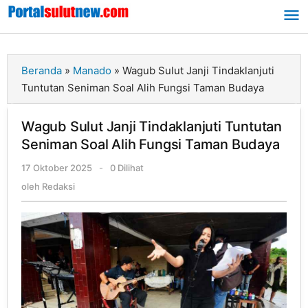
Lewati
ke
konten
Beranda
»
Manado
»
Wagub Sulut Janji Tindaklanjuti
Tuntutan Seniman Soal Alih Fungsi Taman Budaya
Wagub Sulut Janji Tindaklanjuti Tuntutan
Seniman Soal Alih Fungsi Taman Budaya
17 Oktober 2025
oleh
-
0 Dilihat
Redaksi
oleh
Redaksi