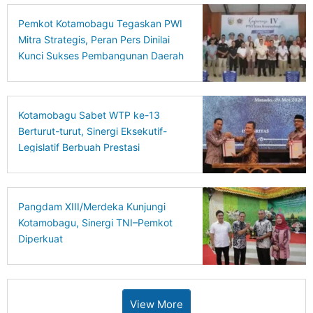
Pemkot Kotamobagu Tegaskan PWI
Mitra Strategis, Peran Pers Dinilai
Kunci Sukses Pembangunan Daerah
Kotamobagu Sabet WTP ke-13
Berturut-turut, Sinergi Eksekutif-
Legislatif Berbuah Prestasi
Pangdam XIII/Merdeka Kunjungi
Kotamobagu, Sinergi TNI–Pemkot
Diperkuat
View More