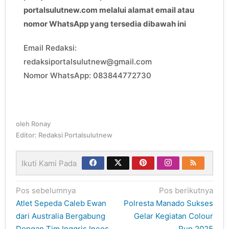
portalsulutnew.com melalui alamat email atau
nomor WhatsApp yang tersedia dibawah ini
Email Redaksi:
redaksiportalsulutnew@gmail.com
Nomor WhatsApp: 083844772730
oleh
Ronay
Editor: Redaksi Portalsulutnew
Ikuti Kami Pada
Navigasi
Pos sebelumnya
Pos berikutnya
pos
Atlet Sepeda Caleb Ewan
Polresta Manado Sukses
dari Australia Bergabung
Gelar Kegiatan Colour
Dengan Tim Inggris Ineos
Run 2025