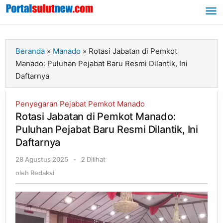
Lewati
ke
konten
Beranda
»
Manado
»
Rotasi Jabatan di Pemkot
Manado: Puluhan Pejabat Baru Resmi Dilantik, Ini
Daftarnya
Penyegaran Pejabat Pemkot Manado
Rotasi Jabatan di Pemkot Manado:
Puluhan Pejabat Baru Resmi Dilantik, Ini
Daftarnya
28 Agustus 2025
oleh
-
2 Dilihat
Redaksi
oleh
Redaksi