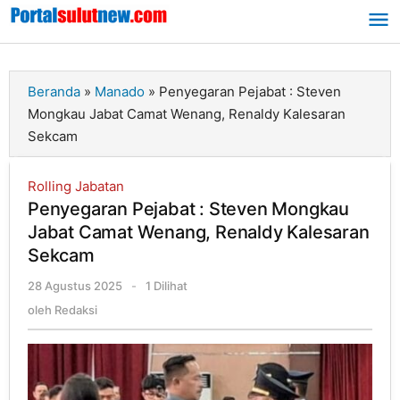
Lewati
ke
konten
Beranda
»
Manado
»
Penyegaran Pejabat : Steven
Mongkau Jabat Camat Wenang, Renaldy Kalesaran
Sekcam
Rolling Jabatan
Penyegaran Pejabat : Steven Mongkau
Jabat Camat Wenang, Renaldy Kalesaran
Sekcam
28 Agustus 2025
oleh
-
1 Dilihat
Redaksi
oleh
Redaksi