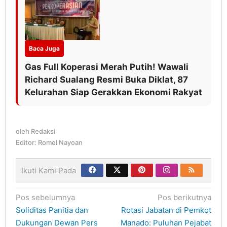
Baca Juga
Gas Full Koperasi Merah Putih! Wawali
Richard Sualang Resmi Buka Diklat, 87
Kelurahan Siap Gerakkan Ekonomi Rakyat
oleh
Redaksi
Editor: Romel Nayoan
Ikuti Kami Pada
Navigasi
Pos sebelumnya
Pos berikutnya
pos
Soliditas Panitia dan
Rotasi Jabatan di Pemkot
Dukungan Dewan Pers
Manado: Puluhan Pejabat