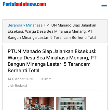
Lewati
ke
konten
Beranda
»
Minahasa
»
PTUN Manado Siap Jalankan
Eksekusi: Warga Desa Sea Minahasa Menang, PT
Bangun Minanga Lestari 5 Terancam Berhenti Total
PTUN Manado Siap Jalankan Eksekusi:
Warga Desa Sea Minahasa Menang, PT
Bangun Minanga Lestari 5 Terancam
Berhenti Total
14 Oktober 2025
oleh
-
0 Dilihat
Redaksi
oleh
Redaksi