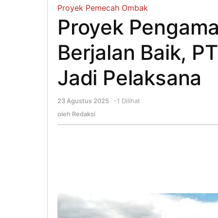
Proyek Pemecah Ombak
Proyek Pengama
Berjalan Baik, P
Jadi Pelaksana
23 Agustus 2025
oleh
-
1 Dilihat
Redaksi
oleh
Redaksi