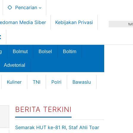
Pencarian
edoman Media Siber
Kebijakan Privasi
tu
g
Bolmut
Bolsel
Boltim
Advetorial
Kuliner
TNI
Polri
Bawaslu
BERITA TERKINI
Semarak HUT ke-81 RI, Staf Ahli Toar