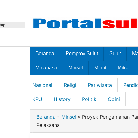
Lewati
ke
konten
tup
Beranda
Pemprov Sulut
Sulut
M
Minahasa
Minsel
Minut
Mitra
Nasional
Religi
Pariwisata
Pendi
KPU
History
Politik
Opini
Beranda
»
Minsel
»
Proyek Pengamanan Pant
Pelaksana