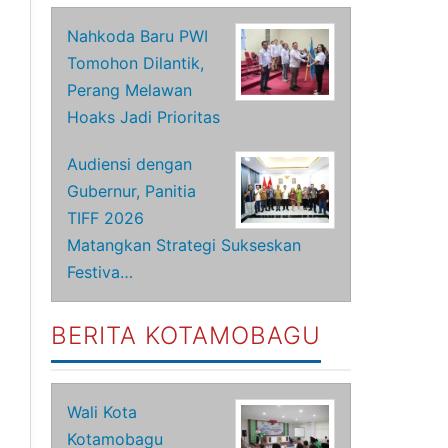
Nahkoda Baru PWI
Tomohon Dilantik,
Perang Melawan
Hoaks Jadi Prioritas
Audiensi dengan
Gubernur, Panitia
TIFF 2026
Matangkan Strategi Sukseskan
Festiva…
BERITA KOTAMOBAGU
Wali Kota
Kotamobagu