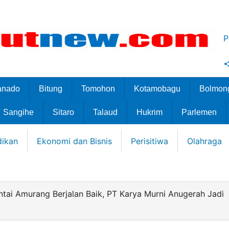
P
anado
Bitung
Tomohon
Kotamobagu
Bolmon
Sangihe
Sitaro
Talaud
Hukrim
Parlemen
dikan
Ekonomi dan Bisnis
Perisitiwa
Olahraga
ai Amurang Berjalan Baik, PT Karya Murni Anugerah Jadi