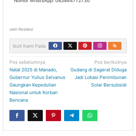
Nomor WhatsApp: 083844772730
oleh
Redaksi
Ikuti Kami Pada
Navigasi
Pos sebelumnya
Pos berikutnya
pos
Natal 2025 di Manado,
Gudang di Sagerat Diduga
Gubernur Yulius Selvanus
Jadi Lokasi Penimbunan
Gaungkan Kepedulian
Solar Bersubsidi
Nasional untuk Korban
Bencana