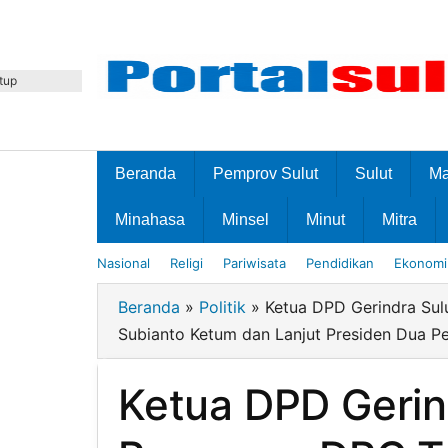
Lewati
ke
konten
tup
Beranda
Pemprov Sulut
Sulut
M
Minahasa
Minsel
Minut
Mitra
Nasional
Religi
Pariwisata
Pendidikan
Ekonomi 
Beranda
»
Politik
»
Ketua DPD Gerindra Su
Subianto Ketum dan Lanjut Presiden Dua P
Ketua DPD Gerin