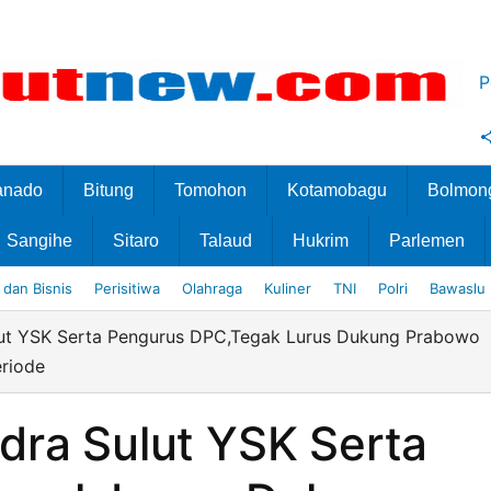
P
anado
Bitung
Tomohon
Kotamobagu
Bolmon
Sangihe
Sitaro
Talaud
Hukrim
Parlemen
dan Bisnis
Perisitiwa
Olahraga
Kuliner
TNI
Polri
Bawaslu
lut YSK Serta Pengurus DPC,Tegak Lurus Dukung Prabowo
eriode
dra Sulut YSK Serta