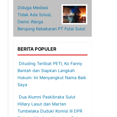
Diduga Mediasi
Tidak Ada Solusi,
Demo Warga
Berujung Kebakaran PT Futai Sulut
BERITA POPULER
Dituding Terlibat PETI, Ko Fanny
Bantah dan Siapkan Langkah
Hukum: Ini Menyangkut Nama Baik
Saya
Dua Alumni Paskibraka Sulut
Hillary Lasut dan Marten
Tumbelaka Duduki Komisi III DPR