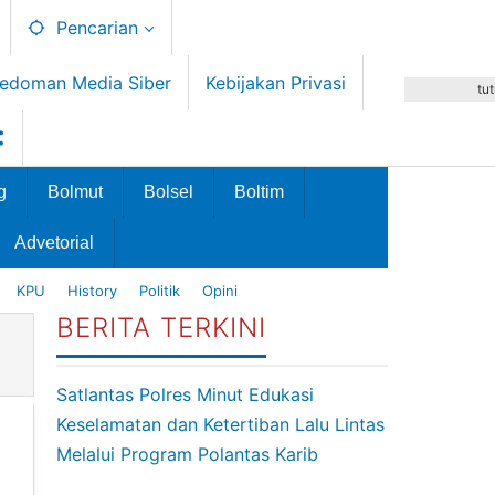
Pencarian
edoman Media Siber
Kebijakan Privasi
tu
g
Bolmut
Bolsel
Boltim
Advetorial
KPU
History
Politik
Opini
BERITA TERKINI
Satlantas Polres Minut Edukasi
Keselamatan dan Ketertiban Lalu Lintas
Melalui Program Polantas Karib