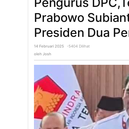
Pengurus DPC,T
Prabowo Subiant
Presiden Dua Pe
14 Februari 2025
oleh
-
5404 Dilihat
Josh
oleh
Josh