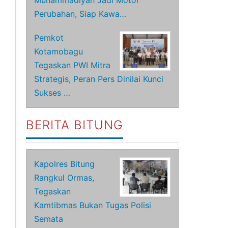
Muhammadiyah Jadi Motor
Perubahan, Siap Kawa…
Pemkot
Kotamobagu
Tegaskan PWI Mitra
Strategis, Peran Pers Dinilai Kunci
Sukses …
BERITA BITUNG
Kapolres Bitung
Rangkul Ormas,
Tegaskan
Kamtibmas Bukan Tugas Polisi
Semata