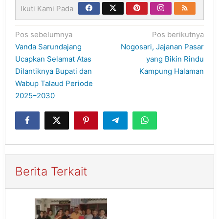
Ikuti Kami Pada
Navigasi
Pos sebelumnya
Pos berikutnya
pos
Vanda Sarundajang
Nogosari, Jajanan Pasar
Ucapkan Selamat Atas
yang Bikin Rindu
Dilantiknya Bupati dan
Kampung Halaman
Wabup Talaud Periode
2025–2030
Berita Terkait