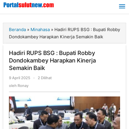
Lewati
ke
konten
Beranda
»
Minahasa
»
Hadiri RUPS BSG : Bupati Robby
Dondokambey Harapkan Kinerja Semakin Baik
Hadiri RUPS BSG : Bupati Robby
Dondokambey Harapkan Kinerja
Semakin Baik
9 April 2025
oleh
-
2 Dilihat
Ronay
oleh
Ronay