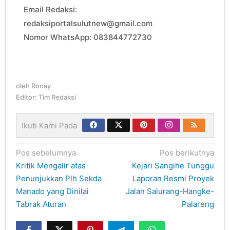
Email Redaksi:
redaksiportalsulutnew@gmail.com
Nomor WhatsApp: 083844772730
oleh
Ronay
Editor: Tim Redaksi
Ikuti Kami Pada
Navigasi
Pos sebelumnya
Pos berikutnya
pos
Kritik Mengalir atas
Kejari Sangihe Tunggu
Penunjukkan Plh Sekda
Laporan Resmi Proyek
Manado yang Dinilai
Jalan Salurang-Hangke-
Tabrak Aturan
Palareng