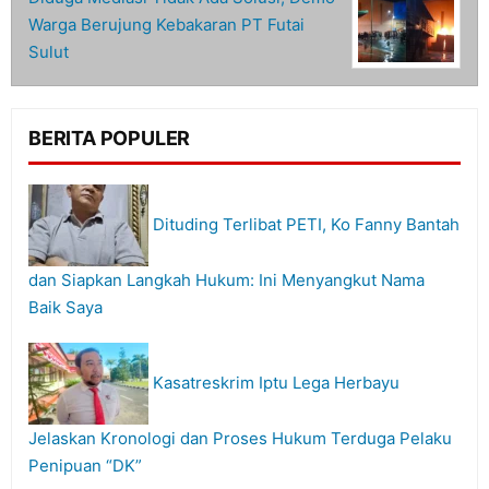
Warga Berujung Kebakaran PT Futai
Sulut
BERITA POPULER
Dituding Terlibat PETI, Ko Fanny Bantah
dan Siapkan Langkah Hukum: Ini Menyangkut Nama
Baik Saya
Kasatreskrim Iptu Lega Herbayu
Jelaskan Kronologi dan Proses Hukum Terduga Pelaku
Penipuan “DK”