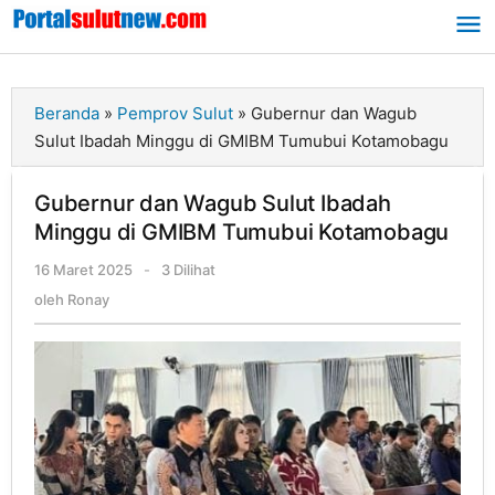
Lewati
ke
konten
Beranda
»
Pemprov Sulut
»
Gubernur dan Wagub
Sulut Ibadah Minggu di GMIBM Tumubui Kotamobagu
Gubernur dan Wagub Sulut Ibadah
Minggu di GMIBM Tumubui Kotamobagu
16 Maret 2025
oleh
-
3 Dilihat
Ronay
oleh
Ronay