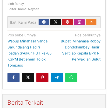
oleh
Ronay
Editor: Romel Nayoan
Ikuti Kami Pada
Navigasi
Pos sebelumnya
Pos berikutnya
pos
Wabup Minahasa Vanda
Bupati Minahasa Robby
Sarundajang Hadiri
Dondokambey Hadiri
Ibadah Syukur HUT ke-88
Sertijab Kepala BPK RI
KGPM Betlehem Tolok
Perwakilan Sulut
Tompaso
Berita Terkait