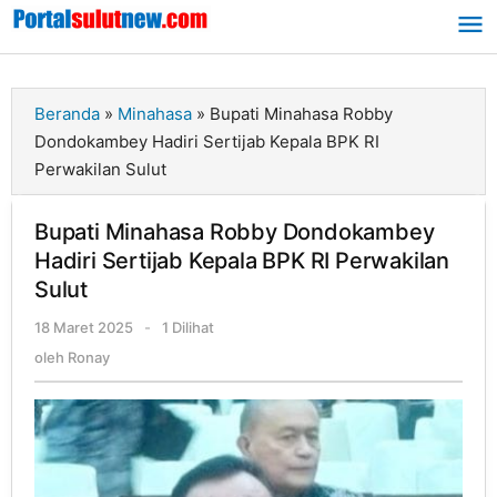
Lewati
ke
konten
Beranda
»
Minahasa
»
Bupati Minahasa Robby
Dondokambey Hadiri Sertijab Kepala BPK RI
Perwakilan Sulut
Bupati Minahasa Robby Dondokambey
Hadiri Sertijab Kepala BPK RI Perwakilan
Sulut
18 Maret 2025
oleh
-
1 Dilihat
Ronay
oleh
Ronay