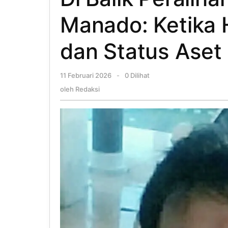
Manado: Ketika 
dan Status Aset
11 Februari 2026
oleh
-
0 Dilihat
Redaksi
oleh
Redaksi