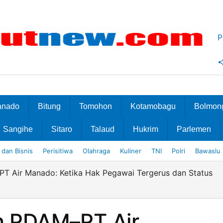
P
anado
Bitung
Tomohon
Kotamobagu
Bolmon
Sangihe
Sitaro
Talaud
Hukrim
Parlemen
dan Bisnis
Perisitiwa
Olahraga
Kuliner
TNI
Polri
Bawaslu
–PT Air Manado: Ketika Hak Pegawai Tergerus dan Status
an PDAM–PT Air