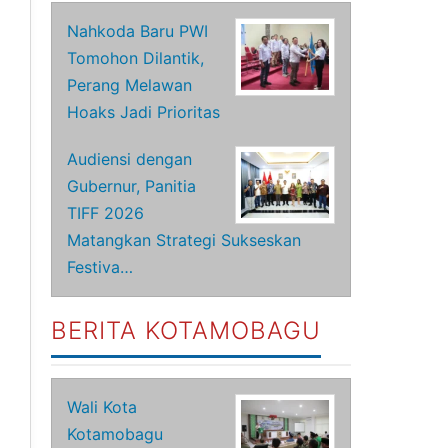
Nahkoda Baru PWI
Tomohon Dilantik,
Perang Melawan
Hoaks Jadi Prioritas
Audiensi dengan
Gubernur, Panitia
TIFF 2026
Matangkan Strategi Sukseskan
Festiva…
BERITA KOTAMOBAGU
Wali Kota
Kotamobagu