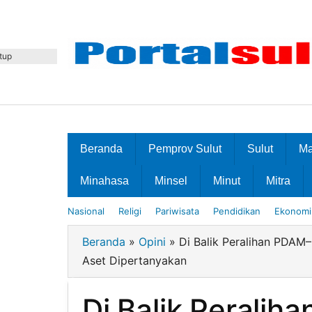
Lewati
ke
konten
tup
Beranda
Pemprov Sulut
Sulut
M
Minahasa
Minsel
Minut
Mitra
Nasional
Religi
Pariwisata
Pendidikan
Ekonomi 
Beranda
»
Opini
»
Di Balik Peralihan PDAM
Aset Dipertanyakan
Di Balik Peralih