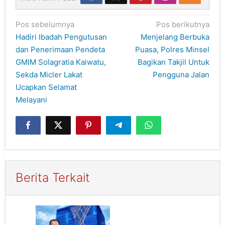
Navigasi
Pos sebelumnya
Pos berikutnya
pos
Hadiri Ibadah Pengutusan
Menjelang Berbuka
dan Penerimaan Pendeta
Puasa, Polres Minsel
GMIM Solagratia Kaiwatu,
Bagikan Takjil Untuk
Sekda Micler Lakat
Pengguna Jalan
Ucapkan Selamat
Melayani
Berita Terkait