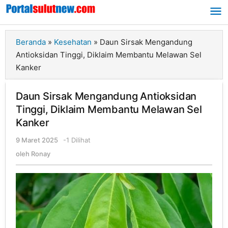
Lewati
ke
konten
Beranda
»
Kesehatan
»
Daun Sirsak Mengandung
Antioksidan Tinggi, Diklaim Membantu Melawan Sel
Kanker
Daun Sirsak Mengandung Antioksidan
Tinggi, Diklaim Membantu Melawan Sel
Kanker
9 Maret 2025
oleh
-
1 Dilihat
Ronay
oleh
Ronay