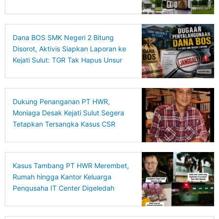
Gedung Mentalitas Pancasila UNIMA
ke Kejagung
Dana BOS SMK Negeri 2 Bitung
Disorot, Aktivis Siapkan Laporan ke
Kejati Sulut: TGR Tak Hapus Unsur
Pidana
Dukung Penanganan PT HWR,
Moniaga Desak Kejati Sulut Segera
Tetapkan Tersangka Kasus CSR
BSG
Kasus Tambang PT HWR Merembet,
Rumah hingga Kantor Keluarga
Pengusaha IT Center Digeledah