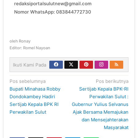
redaksiportalsulutnew@gmail.com
Nomor WhatsApp: 083844772730
oleh
Ronay
Editor: Romel Nayoan
Ikuti Kami Pada
Navigasi
Pos sebelumnya
Pos berikutnya
pos
Bupati Minahasa Robby
Sertijab Kepala BPK-RI
Dondokambey Hadiri
Perwakilan Sulut :
Sertijab Kepala BPK RI
Gubernur Yulius Selvanus
Perwakilan Sulut
Ajak Bersama Memajukan
dan Mensejahterakan
Masyarakat