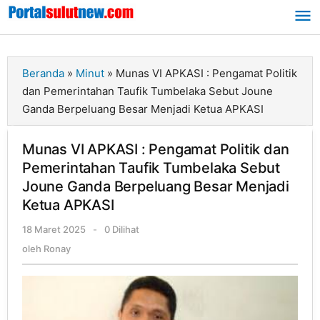
Lewati
ke
konten
Beranda
»
Minut
»
Munas VI APKASI : Pengamat Politik
dan Pemerintahan Taufik Tumbelaka Sebut Joune
Ganda Berpeluang Besar Menjadi Ketua APKASI
Munas VI APKASI : Pengamat Politik dan
Pemerintahan Taufik Tumbelaka Sebut
Joune Ganda Berpeluang Besar Menjadi
Ketua APKASI
18 Maret 2025
oleh
-
0 Dilihat
Ronay
oleh
Ronay