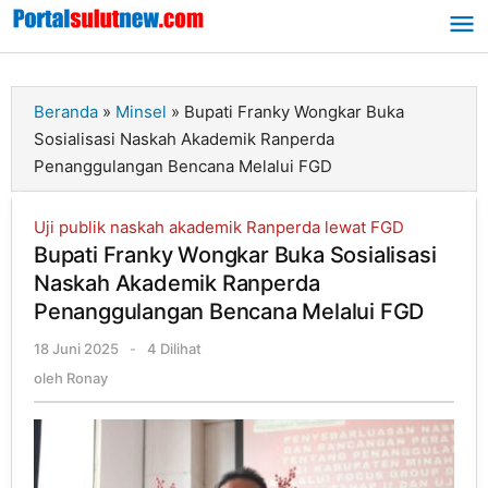
Lewati
ke
konten
Beranda
»
Minsel
»
Bupati Franky Wongkar Buka
Sosialisasi Naskah Akademik Ranperda
Penanggulangan Bencana Melalui FGD
Uji publik naskah akademik Ranperda lewat FGD
Bupati Franky Wongkar Buka Sosialisasi
Naskah Akademik Ranperda
Penanggulangan Bencana Melalui FGD
18 Juni 2025
oleh
-
4 Dilihat
Ronay
oleh
Ronay