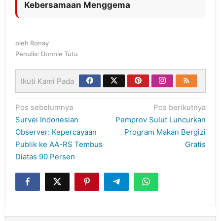
Kebersamaan Menggema
oleh
Ronay
Penulis: Donnie Tutu
Ikuti Kami Pada
Navigasi
Pos sebelumnya
Pos berikutnya
pos
Survei Indonesian
Pemprov Sulut Luncurkan
Observer: Kepercayaan
Program Makan Bergizi
Publik ke AA-RS Tembus
Gratis
Diatas 90 Persen