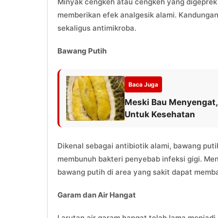
Minyak cengkeh atau cengkeh yang digeprek d
memberikan efek analgesik alami. Kandungan
sekaligus antimikroba.
Bawang Putih
Baca Juga
Meski Bau Menyengat,
Untuk Kesehatan
Dikenal sebagai antibiotik alami, bawang put
membunuh bakteri penyebab infeksi gigi. M
bawang putih di area yang sakit dapat memb
Garam dan Air Hangat
Larutan air garam hangat telah lama menjadi