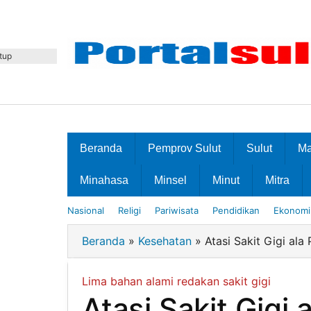
Lewati
ke
konten
tup
Beranda
Pemprov Sulut
Sulut
M
Minahasa
Minsel
Minut
Mitra
Nasional
Religi
Pariwisata
Pendidikan
Ekonomi 
Beranda
»
Kesehatan
»
Atasi Sakit Gigi al
Lima bahan alami redakan sakit gigi
Atasi Sakit Gig