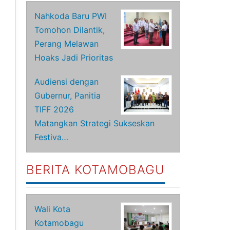
Nahkoda Baru PWI
Tomohon Dilantik,
Perang Melawan
Hoaks Jadi Prioritas
Audiensi dengan
Gubernur, Panitia
TIFF 2026
Matangkan Strategi Sukseskan
Festiva…
BERITA KOTAMOBAGU
Wali Kota
Kotamobagu