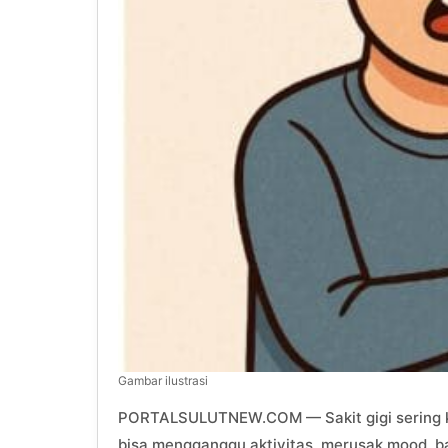
Gambar ilustrasi
PORTALSULUTNEW.COM — Sakit gigi sering ka
bisa mengganggu aktivitas, merusak mood, b