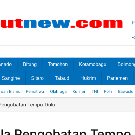
P
anado
Bitung
Tomohon
Kotamobagu
Bolmon
Sangihe
Sitaro
Talaud
Hukrim
Parlemen
dan Bisnis
Perisitiwa
Olahraga
Kuliner
TNI
Polri
Bawaslu
a Pengobatan Tempo Dulu
i ala Pengobatan Tempo