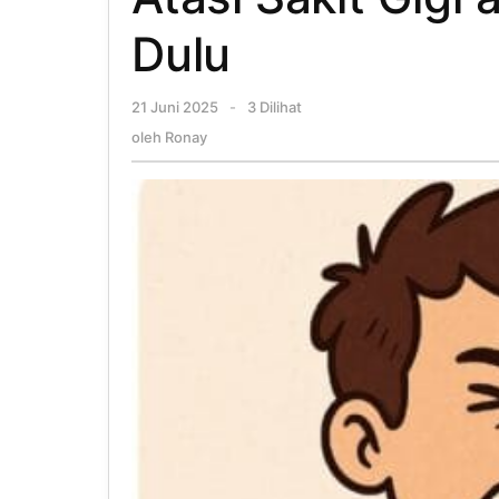
Dulu
21 Juni 2025
oleh
-
3 Dilihat
Ronay
oleh
Ronay