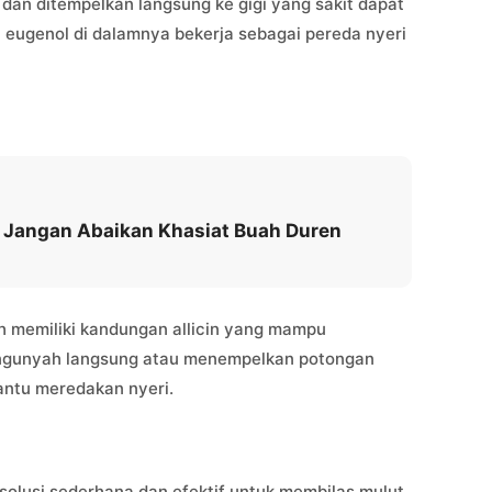
an ditempelkan langsung ke gigi yang sakit dapat
 eugenol di dalamnya bekerja sebagai pereda nyeri
 Jangan Abaikan Khasiat Buah Duren
ih memiliki kandungan allicin yang mampu
engunyah langsung atau menempelkan potongan
antu meredakan nyeri.
 solusi sederhana dan efektif untuk membilas mulut