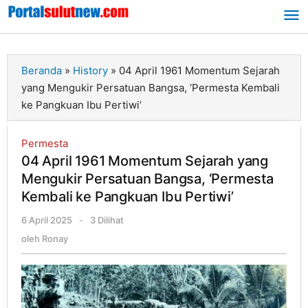
Lewati
ke
konten
Beranda
»
History
»
04 April 1961 Momentum Sejarah
yang Mengukir Persatuan Bangsa, ‘Permesta Kembali
ke Pangkuan Ibu Pertiwi’
Permesta
04 April 1961 Momentum Sejarah yang
Mengukir Persatuan Bangsa, ‘Permesta
Kembali ke Pangkuan Ibu Pertiwi’
6 April 2025
oleh
-
3 Dilihat
Ronay
oleh
Ronay