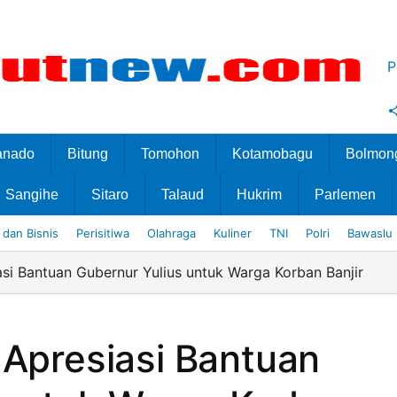
P
anado
Bitung
Tomohon
Kotamobagu
Bolmon
Sangihe
Sitaro
Talaud
Hukrim
Parlemen
dan Bisnis
Perisitiwa
Olahraga
Kuliner
TNI
Polri
Bawaslu
asi Bantuan Gubernur Yulius untuk Warga Korban Banjir
 Apresiasi Bantuan