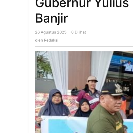
Gubernur Yulius
Banjir
26 Agustus 2025
oleh
-
0 Dilihat
Redaksi
oleh
Redaksi