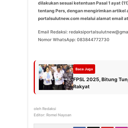
dilakukan sesuai ketentuan Pasal 1 ayat 
tentang Pers, dengan mengirimkan artikel
portalsulutnew.com melalui alamat email 
Email Redaksi: redaksiportalsulutnew@gma
Nomor WhatsApp: 083844772730
Baca Juga
FPSL 2025, Bitung Tu
Rakyat
oleh
Redaksi
Editor: Romel Nayoan