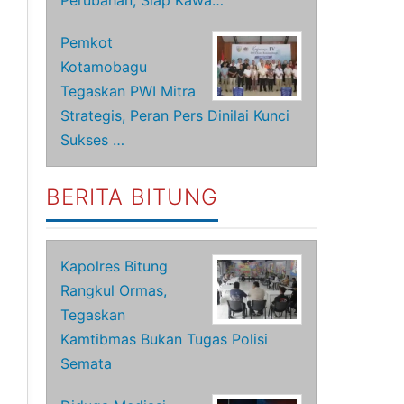
Perubahan, Siap Kawa…
Pemkot
Kotamobagu
Tegaskan PWI Mitra
Strategis, Peran Pers Dinilai Kunci
Sukses …
BERITA BITUNG
Kapolres Bitung
Rangkul Ormas,
Tegaskan
Kamtibmas Bukan Tugas Polisi
Semata