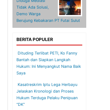
Diduga Mediasi
Tidak Ada Solusi,
Demo Warga
Berujung Kebakaran PT Futai Sulut
BERITA POPULER
Dituding Terlibat PETI, Ko Fanny
Bantah dan Siapkan Langkah
Hukum: Ini Menyangkut Nama Baik
Saya
Kasatreskrim Iptu Lega Herbayu
Jelaskan Kronologi dan Proses
Hukum Terduga Pelaku Penipuan
“DK”