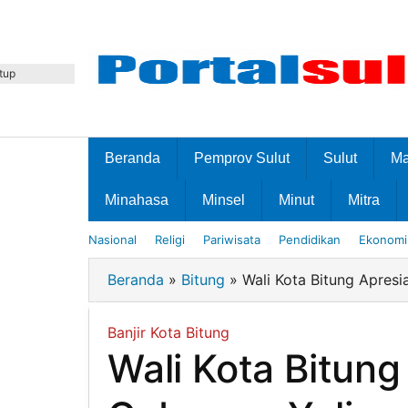
Lewati
ke
konten
tup
Beranda
Pemprov Sulut
Sulut
M
Minahasa
Minsel
Minut
Mitra
Nasional
Religi
Pariwisata
Pendidikan
Ekonomi 
Beranda
»
Bitung
»
Wali Kota Bitung Apresi
Banjir Kota Bitung
Wali Kota Bitung