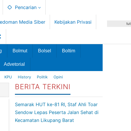
Pencarian
edoman Media Siber
Kebijakan Privasi
tu
g
Bolmut
Bolsel
Boltim
Advetorial
KPU
History
Politik
Opini
BERITA TERKINI
Semarak HUT ke-81 RI, Staf Ahli Toar
Sendow Lepas Peserta Jalan Sehat di
Kecamatan Likupang Barat