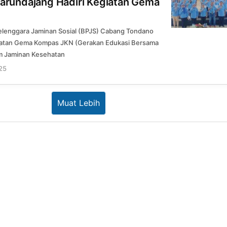
rundajang Hadiri Kegiatan Gema
lenggara Jaminan Sosial (BPJS) Cabang Tondano
atan Gema Kompas JKN (Gerakan Edukasi Bersama
m Jaminan Kesehatan
025
oleh
Redaksi
Muat Lebih