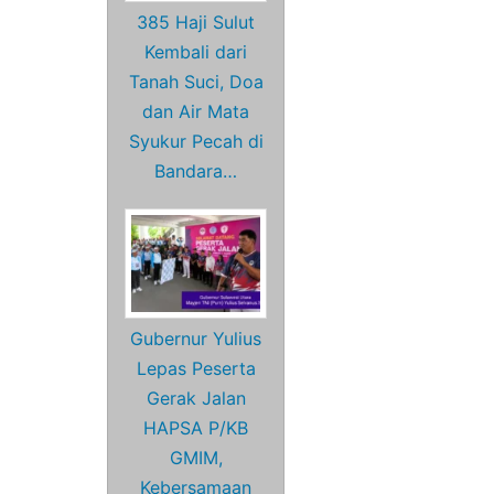
385 Haji Sulut
Kembali dari
Tanah Suci, Doa
dan Air Mata
Syukur Pecah di
Bandara…
Gubernur Yulius
Lepas Peserta
Gerak Jalan
HAPSA P/KB
GMIM,
Kebersamaan