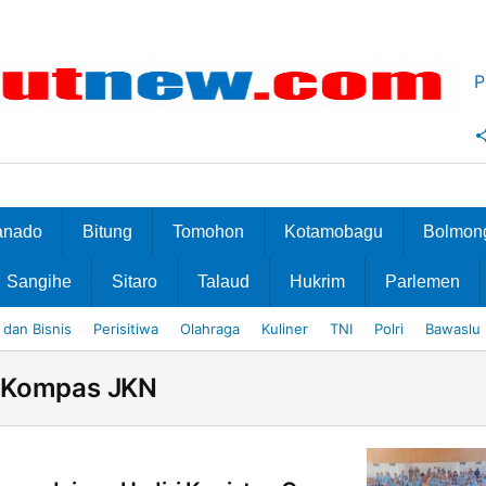
P
anado
Bitung
Tomohon
Kotamobagu
Bolmon
Sangihe
Sitaro
Talaud
Hukrim
Parlemen
dan Bisnis
Perisitiwa
Olahraga
Kuliner
TNI
Polri
Bawaslu
Kompas JKN