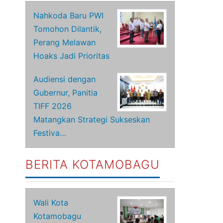
Nahkoda Baru PWI
Tomohon Dilantik,
Perang Melawan
Hoaks Jadi Prioritas
Audiensi dengan
Gubernur, Panitia
TIFF 2026
Matangkan Strategi Sukseskan
Festiva…
BERITA KOTAMOBAGU
Wali Kota
Kotamobagu