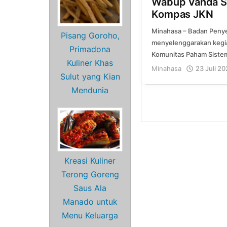
Wabup Vanda Sa
Kompas JKN
Minahasa – Badan Penye
Pisang Goroho,
menyelenggarakan kegi
Primadona
Komunitas Paham Siste
Kuliner Khas
Minahasa
23 Juli 2
Sulut yang Kian
Mendunia
Kreasi Kuliner
Terong Goreng
Saus Ala
Manado untuk
Menu Keluarga