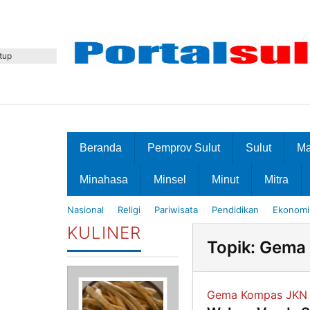
Lewati
ke
konten
tup
Beranda
Pemprov Sulut
Sulut
M
Minahasa
Minsel
Minut
Mitra
Nasional
Religi
Pariwisata
Pendidikan
Ekonomi 
KULINER
Topik:
Gema 
Gema Kompas JKN