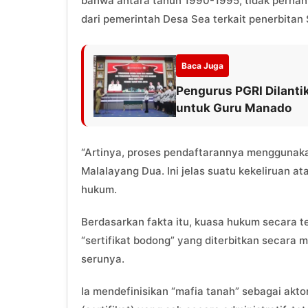
bahwa antara tahun 1990-1995, tidak pernah
dari pemerintah Desa Sea terkait penerbitan
Baca Juga
Pengurus PGRI Dilantik
untuk Guru Manado
“Artinya, proses pendaftarannya menggunakan
Malalayang Dua. Ini jelas suatu kekeliruan at
hukum.
Berdasarkan fakta itu, kuasa hukum secara 
“sertifikat bodong” yang diterbitkan secara
serunya.
Ia mendefinisikan “mafia tanah” sebagai ak