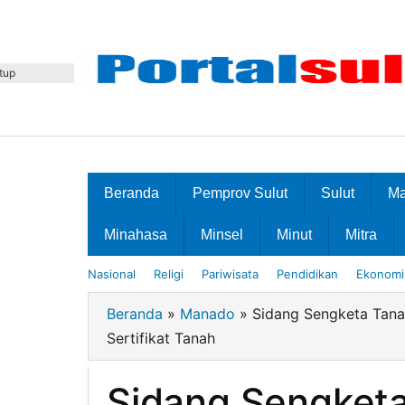
Lewati
ke
konten
tup
Beranda
Pemprov Sulut
Sulut
M
Minahasa
Minsel
Minut
Mitra
Nasional
Religi
Pariwisata
Pendidikan
Ekonomi 
Beranda
»
Manado
»
Sidang Sengketa Tan
Sertifikat Tanah
Sidang Sengket