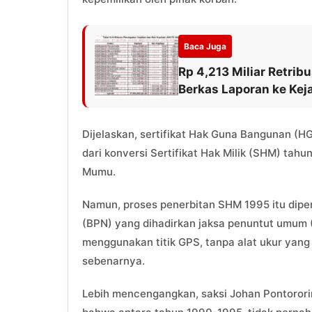
Baca Juga
Rp 4,213 Miliar Retrib
Berkas Laporan ke Kej
Dijelaskan, sertifikat Hak Guna Bangunan (H
dari konversi Sertifikat Hak Milik (SHM) ta
Mumu.
Namun, proses penerbitan SHM 1995 itu diper
(BPN) yang dihadirkan jaksa penuntut umum (
menggunakan titik GPS, tanpa alat ukur yan
sebenarnya.
Lebih mencengangkan, saksi Johan Pontoror