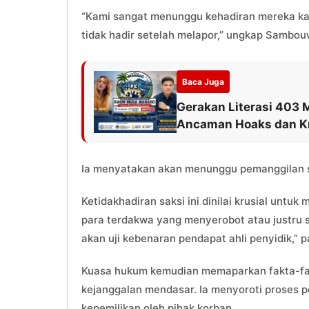
“Kami sangat menunggu kehadiran mereka kar
tidak hadir setelah melapor,” ungkap Sambou
Baca Juga
Gerakan Literasi 403 
Ancaman Hoaks dan Kr
Ia menyatakan akan menunggu pemanggilan se
Ketidakhadiran saksi ini dinilai krusial untu
para terdakwa yang menyerobot atau justru s
akan uji kebenaran pendapat ahli penyidik,”
Kuasa hukum kemudian memaparkan fakta-f
kejanggalan mendasar. Ia menyoroti proses pe
kepemilikan oleh pihak korban.