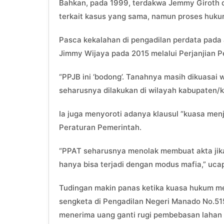
Bahkan, pada 1999, terdakwa Jemmy Giroth 
terkait kasus yang sama, namun proses huk
Pasca kekalahan di pengadilan perdata pad
Jimmy Wijaya pada 2015 melalui Perjanjian Pe
“PPJB ini ‘bodong’. Tanahnya masih dikuasai 
seharusnya dilakukan di wilayah kabupaten/k
Ia juga menyoroti adanya klausul “kuasa me
Peraturan Pemerintah.
“PPAT seharusnya menolak membuat akta jika 
hanya bisa terjadi dengan modus mafia,” uca
Tudingan makin panas ketika kuasa hukum m
sengketa di Pengadilan Negeri Manado No.51
menerima uang ganti rugi pembebasan lahan 