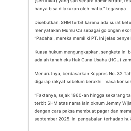
(sertifikat) yang sah secara administratif, te
hanya bisa dilakukan oleh mafia,” tegasnya.
Disebutkan, SHM terbit karena ada surat ke
menyatakan Mumu CS sebagai golongan ekono
“Padahal, mereka memiliki PT. Ini jelas peny
Kuasa hukum mengungkapkan, sengketa ini be
adalah tanah eks Hak Guna Usaha (HGU) zama
Menurutnya, berdasarkan Keppres No. 32 Tah
digarap rakyat sebelum berakhir masa konses
“Faktanya, sejak 1960-an hingga sekarang tan
terbit SHM atas nama lain,oknum Jemmy Wija
dengan cara paksa membuat pagar dan memak
september 2025. Ini pengabaian terhadap huk