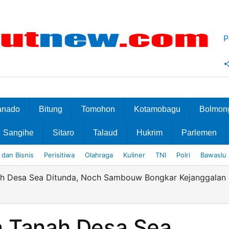
P
anado
Bitung
Tomohon
Kotamobagu
Bolmon
Sangihe
Sitaro
Talaud
Hukrim
Parlemen
dan Bisnis
Perisitiwa
Olahraga
Kuliner
TNI
Polri
Bawaslu
ah Desa Sea Ditunda, Noch Sambouw Bongkar Kejanggalan
a Tanah Desa Sea