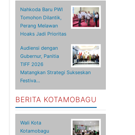
Nahkoda Baru PWI
Tomohon Dilantik,
Perang Melawan
Hoaks Jadi Prioritas
Audiensi dengan
Gubernur, Panitia
TIFF 2026
Matangkan Strategi Sukseskan
Festiva…
BERITA KOTAMOBAGU
Wali Kota
Kotamobagu