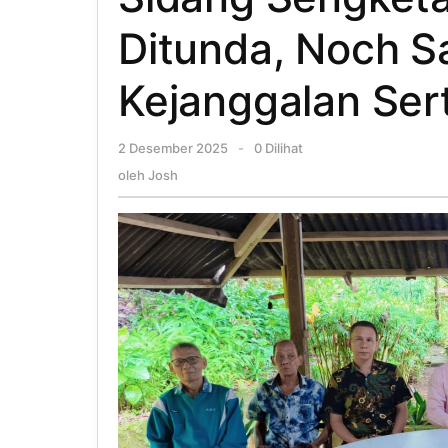
Ditunda, Noch 
Kejanggalan Sert
2 Desember 2025
oleh
-
0 Dilihat
Josh
oleh
Josh