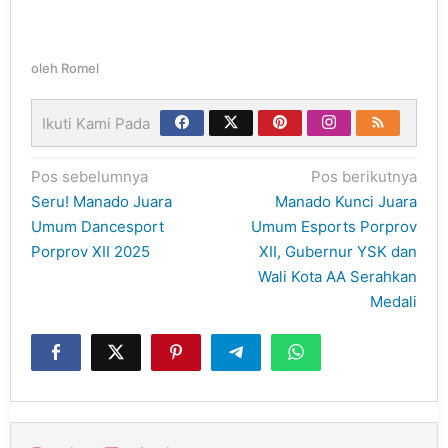
oleh
Romel
Ikuti Kami Pada
Navigasi
Pos sebelumnya
Pos berikutnya
pos
Seru! Manado Juara
Manado Kunci Juara
Umum Dancesport
Umum Esports Porprov
Porprov XII 2025
XII, Gubernur YSK dan
Wali Kota AA Serahkan
Medali