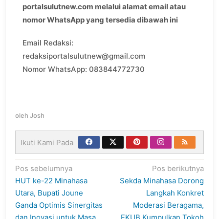
portalsulutnew.com melalui alamat email atau
nomor WhatsApp yang tersedia dibawah ini
Email Redaksi:
redaksiportalsulutnew@gmail.com
Nomor WhatsApp: 083844772730
oleh
Josh
Ikuti Kami Pada
Navigasi
Pos sebelumnya
Pos berikutnya
pos
HUT ke-22 Minahasa
Sekda Minahasa Dorong
Utara, Bupati Joune
Langkah Konkret
Ganda Optimis Sinergitas
Moderasi Beragama,
dan Inovasi untuk Masa
FKUB Kumpulkan Tokoh