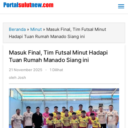
Lewati
ke
konten
Beranda
»
Minut
»
Masuk Final, Tim Futsal Minut
Hadapi Tuan Rumah Manado Siang ini
Masuk Final, Tim Futsal Minut Hadapi
Tuan Rumah Manado Siang ini
21 November 2025
oleh
-
1 Dilihat
Josh
oleh
Josh