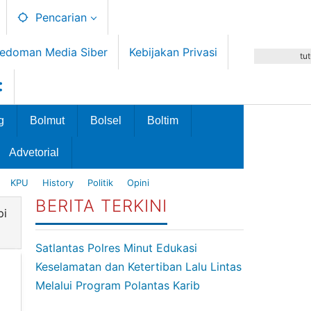
Pencarian
edoman Media Siber
Kebijakan Privasi
tu
g
Bolmut
Bolsel
Boltim
Advetorial
KPU
History
Politik
Opini
BERITA TERKINI
pi
Satlantas Polres Minut Edukasi
Keselamatan dan Ketertiban Lalu Lintas
Melalui Program Polantas Karib