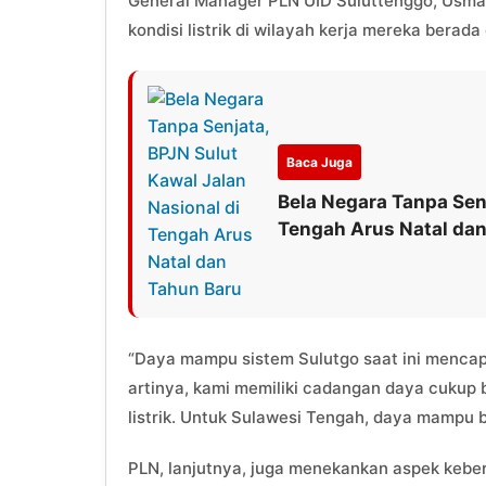
General Manager PLN UID Suluttenggo, Usm
kondisi listrik di wilayah kerja mereka berad
Baca Juga
Bela Negara Tanpa Senj
Tengah Arus Natal da
“Daya mampu sistem Sulutgo saat ini menca
artinya, kami memiliki cadangan daya cukup 
listrik. Untuk Sulawesi Tengah, daya mampu
PLN, lanjutnya, juga menekankan aspek keberl