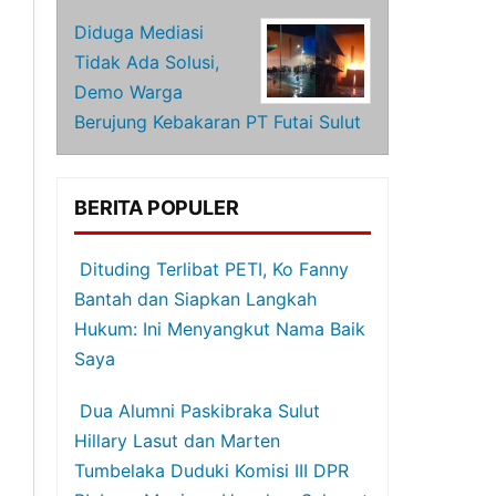
Diduga Mediasi
Tidak Ada Solusi,
Demo Warga
Berujung Kebakaran PT Futai Sulut
BERITA POPULER
Dituding Terlibat PETI, Ko Fanny
Bantah dan Siapkan Langkah
Hukum: Ini Menyangkut Nama Baik
Saya
Dua Alumni Paskibraka Sulut
Hillary Lasut dan Marten
Tumbelaka Duduki Komisi III DPR