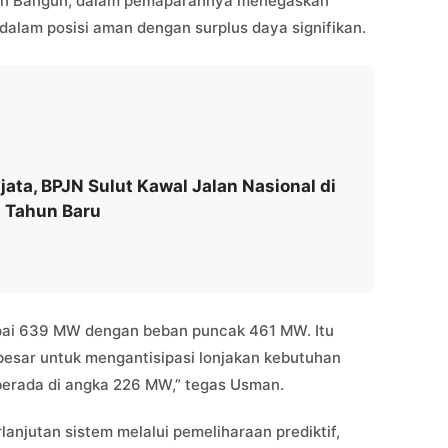
an Bangun, dalam pemaparannya menegaskan
a dalam posisi aman dengan surplus daya signifikan.
ata, BPJN Sulut Kawal Jalan Nasional di
n Tahun Baru
pai 639 MW dengan beban puncak 461 MW. Itu
besar untuk mengantisipasi lonjakan kebutuhan
 berada di angka 226 MW,” tegas Usman.
anjutan sistem melalui pemeliharaan prediktif,