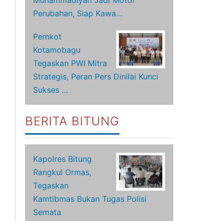
Muhammadiyah Jadi Motor
Perubahan, Siap Kawa…
Pemkot
Kotamobagu
Tegaskan PWI Mitra
Strategis, Peran Pers Dinilai Kunci
Sukses …
BERITA BITUNG
Kapolres Bitung
Rangkul Ormas,
Tegaskan
Kamtibmas Bukan Tugas Polisi
Semata