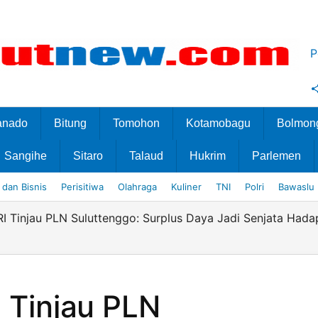
P
anado
Bitung
Tomohon
Kotamobagu
Bolmon
Sangihe
Sitaro
Talaud
Hukrim
Parlemen
dan Bisnis
Perisitiwa
Olahraga
Kuliner
TNI
Polri
Bawaslu
RI Tinjau PLN Suluttenggo: Surplus Daya Jadi Senjata Hada
I Tinjau PLN