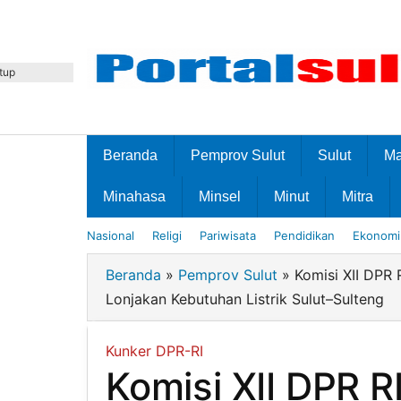
Lewati
ke
konten
tup
Beranda
Pemprov Sulut
Sulut
M
Minahasa
Minsel
Minut
Mitra
Nasional
Religi
Pariwisata
Pendidikan
Ekonomi 
Beranda
»
Pemprov Sulut
»
Komisi XII DPR 
Lonjakan Kebutuhan Listrik Sulut–Sulteng
Kunker DPR-RI
Komisi XII DPR R