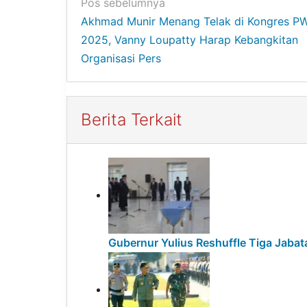
Navigasi
Pos sebelumnya
Akhmad Munir Menang Telak di Kongres PW
pos
2025, Vanny Loupatty Harap Kebangkitan
Organisasi Pers
Berita Terkait
Gubernur Yulius Reshuffle Tiga Jabat