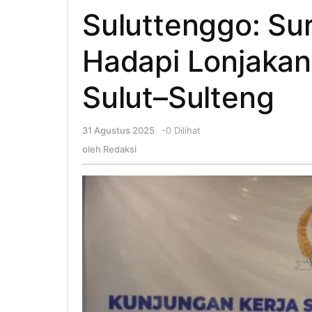
Suluttenggo: Sur
Hadapi Lonjakan
Sulut–Sulteng
31 Agustus 2025
oleh
-
0 Dilihat
Redaksi
oleh
Redaksi