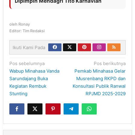
Dipimpin Mendagri Tito Karnavian
oleh
Ronay
Editor: Tim Redaksi
Ikuti Kami Pada
Navigasi
Pos sebelumnya
Pos berikutnya
pos
Wabup Minahasa Vanda
Pemkab Minahasa Gelar
Sarundajang Buka
Musrenbang RKPD dan
Kegiatan Rembuk
Konsultasi Publik Ranwal
Stunting
RPJMD 2025-2029