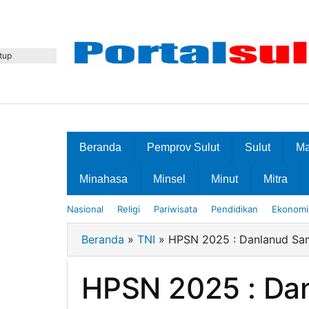
Lewati
ke
konten
tup
Beranda
Pemprov Sulut
Sulut
M
Minahasa
Minsel
Minut
Mitra
Nasional
Religi
Pariwisata
Pendidikan
Ekonomi 
Beranda
»
TNI
»
HPSN 2025 : Danlanud Sam 
HPSN 2025 : Dan