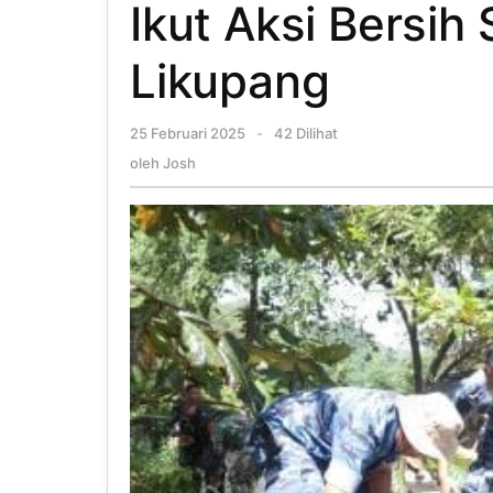
Ikut Aksi Bersih
Likupang
25 Februari 2025
oleh
-
42 Dilihat
Josh
oleh
Josh