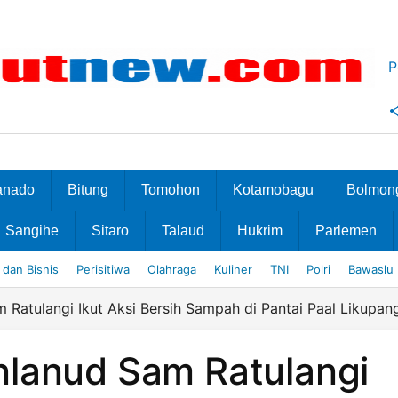
P
anado
Bitung
Tomohon
Kotamobagu
Bolmon
Sangihe
Sitaro
Talaud
Hukrim
Parlemen
dan Bisnis
Perisitiwa
Olahraga
Kuliner
TNI
Polri
Bawaslu
Ratulangi Ikut Aksi Bersih Sampah di Pantai Paal Likupan
lanud Sam Ratulangi