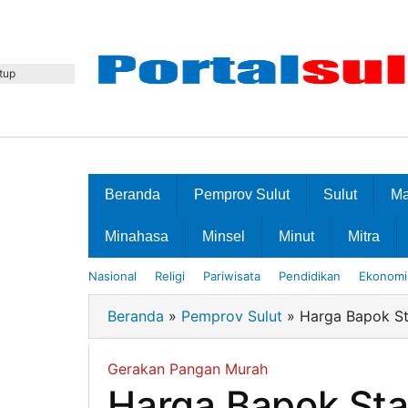
Lewati
ke
konten
tup
Beranda
Pemprov Sulut
Sulut
M
Minahasa
Minsel
Minut
Mitra
Nasional
Religi
Pariwisata
Pendidikan
Ekonomi 
Beranda
»
Pemprov Sulut
»
Harga Bapok St
Gerakan Pangan Murah
Harga Bapok Sta