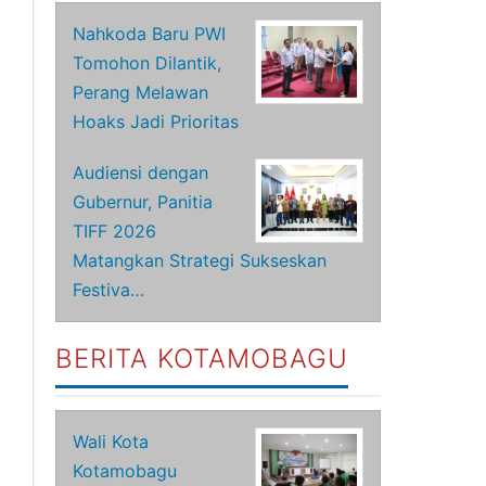
Nahkoda Baru PWI
Tomohon Dilantik,
Perang Melawan
Hoaks Jadi Prioritas
Audiensi dengan
Gubernur, Panitia
TIFF 2026
Matangkan Strategi Sukseskan
Festiva…
BERITA KOTAMOBAGU
Wali Kota
Kotamobagu