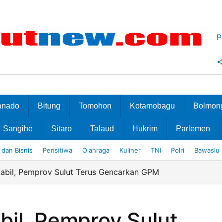
P
anado
Bitung
Tomohon
Kotamobagu
Bolmon
Sangihe
Sitaro
Talaud
Hukrim
Parlemen
dan Bisnis
Perisitiwa
Olahraga
Kuliner
TNI
Polri
Bawaslu
abil, Pemprov Sulut Terus Gencarkan GPM
bil, Pemprov Sulut