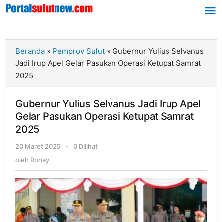
Lewati
ke
konten
Beranda
»
Pemprov Sulut
»
Gubernur Yulius Selvanus
Jadi Irup Apel Gelar Pasukan Operasi Ketupat Samrat
2025
Gubernur Yulius Selvanus Jadi Irup Apel
Gelar Pasukan Operasi Ketupat Samrat
2025
20 Maret 2025
oleh
-
0 Dilihat
Ronay
oleh
Ronay