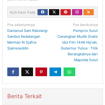
Ikuti Kami Pada
Navigasi
Pos sebelumnya
Pos berikutnya
pos
Danlanud Sam Ratulangi
Pemprov Sulut
Sambut Kedatangan
Canangkan Mudik Gratis
Menhan RI Sjafrie
Idul Fitri 1446 Hijriah,
Sjamsoeddin
Gubernur Yulius : Titik
Berangkatnya dari
Mapolda Sulut
Berita Terkait