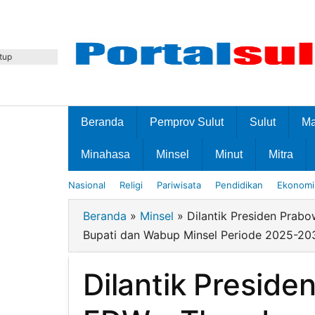
Lewati
ke
konten
tup
Beranda
Pemprov Sulut
Sulut
M
Minahasa
Minsel
Minut
Mitra
Nasional
Religi
Pariwisata
Pendidikan
Ekonomi 
Beranda
»
Minsel
»
Dilantik Presiden Prab
Bupati dan Wabup Minsel Periode 2025-20
Dilantik Preside