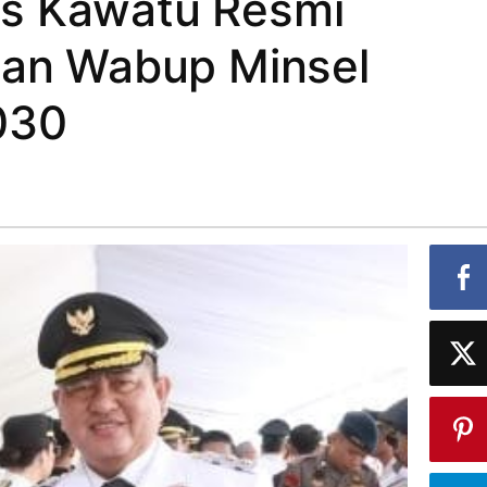
s Kawatu Resmi
dan Wabup Minsel
030