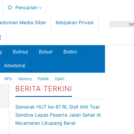
Pencarian
edoman Media Siber
Kebijakan Privasi
tu
g
Bolmut
Bolsel
Boltim
Advetorial
KPU
History
Politik
Opini
BERITA TERKINI
Semarak HUT ke-81 RI, Staf Ahli Toar
Sendow Lepas Peserta Jalan Sehat di
Kecamatan Likupang Barat