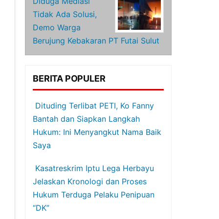
Diduga Mediasi
Tidak Ada Solusi,
Demo Warga
Berujung Kebakaran PT Futai Sulut
BERITA POPULER
Dituding Terlibat PETI, Ko Fanny
Bantah dan Siapkan Langkah
Hukum: Ini Menyangkut Nama Baik
Saya
Kasatreskrim Iptu Lega Herbayu
Jelaskan Kronologi dan Proses
Hukum Terduga Pelaku Penipuan
“DK”