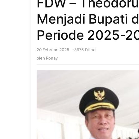
FDW – Theodoru
Menjadi Bupati 
Periode 2025-2
20 Februari 2025
oleh
-
3676 Dilihat
Ronay
oleh
Ronay