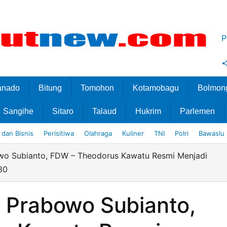
P
anado
Bitung
Tomohon
Kotamobagu
Bolmon
Sangihe
Sitaro
Talaud
Hukrim
Parlemen
dan Bisnis
Perisitiwa
Olahraga
Kuliner
TNI
Polri
Bawaslu
owo Subianto, FDW – Theodorus Kawatu Resmi Menjadi
30
n Prabowo Subianto,