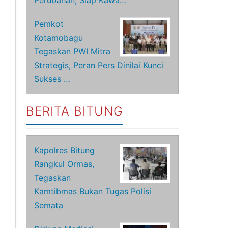
Perubahan, Siap Kawa…
Pemkot
Kotamobagu
Tegaskan PWI Mitra
Strategis, Peran Pers Dinilai Kunci
Sukses …
BERITA BITUNG
Kapolres Bitung
Rangkul Ormas,
Tegaskan
Kamtibmas Bukan Tugas Polisi
Semata