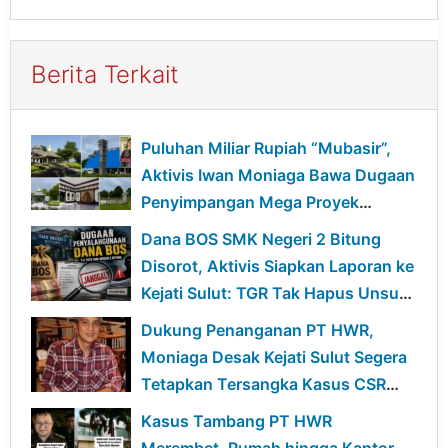
Berita Terkait
Puluhan Miliar Rupiah “Mubasir”,
Aktivis Iwan Moniaga Bawa Dugaan
Penyimpangan Mega Proyek
Gedung Mentalitas Pancasila
Dana BOS SMK Negeri 2 Bitung
UNIMA ke Kejagung
Disorot, Aktivis Siapkan Laporan ke
Kejati Sulut: TGR Tak Hapus Unsur
Pidana
Dukung Penanganan PT HWR,
Moniaga Desak Kejati Sulut Segera
Tetapkan Tersangka Kasus CSR
BSG
Kasus Tambang PT HWR
Merembet, Rumah hingga Kantor