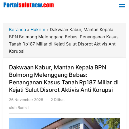
Lewati
ke
konten
Beranda
»
Hukrim
»
Dakwaan Kabur, Mantan Kepala
BPN Bolmong Melenggang Bebas: Penanganan Kasus
Tanah Rp187 Miliar di Kejati Sulut Disorot Aktivis Anti
Korupsi
Dakwaan Kabur, Mantan Kepala BPN
Bolmong Melenggang Bebas:
Penanganan Kasus Tanah Rp187 Miliar di
Kejati Sulut Disorot Aktivis Anti Korupsi
26 November 2025
oleh
-
2 Dilihat
Romel
oleh
Romel