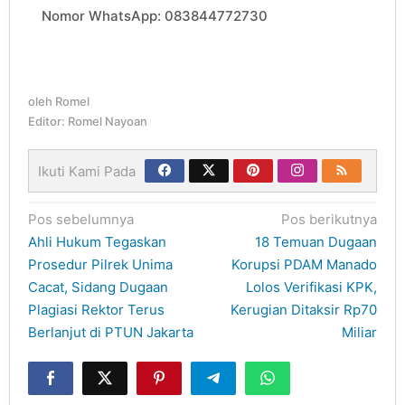
Nomor WhatsApp: 083844772730
oleh
Romel
Editor: Romel Nayoan
Ikuti Kami Pada
Navigasi
Pos sebelumnya
Pos berikutnya
pos
Ahli Hukum Tegaskan
18 Temuan Dugaan
Prosedur Pilrek Unima
Korupsi PDAM Manado
Cacat, Sidang Dugaan
Lolos Verifikasi KPK,
Plagiasi Rektor Terus
Kerugian Ditaksir Rp70
Berlanjut di PTUN Jakarta
Miliar