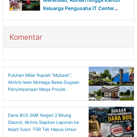
Keluarga Pengusaha IT Center
Digeledah
Komentar
Puluhan Miliar Rupiah “Mubasir”,
Aktivis Iwan Moniaga Bawa Dugaan
Penyimpangan Mega Proyek
Gedung Mentalitas Pancasila UNIMA
ke Kejagung
Dana BOS SMK Negeri 2 Bitung
Disorot, Aktivis Siapkan Laporan ke
Kejati Sulut: TGR Tak Hapus Unsur
Pidana