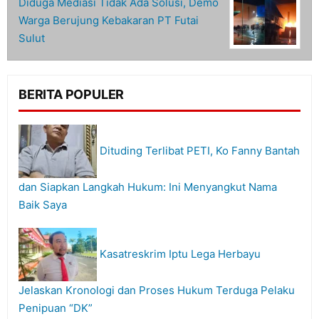
Diduga Mediasi Tidak Ada Solusi, Demo
Warga Berujung Kebakaran PT Futai
Sulut
BERITA POPULER
Dituding Terlibat PETI, Ko Fanny Bantah
dan Siapkan Langkah Hukum: Ini Menyangkut Nama
Baik Saya
Kasatreskrim Iptu Lega Herbayu
Jelaskan Kronologi dan Proses Hukum Terduga Pelaku
Penipuan “DK”