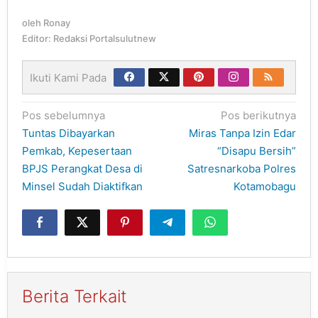
oleh
Ronay
Editor: Redaksi Portalsulutnew
Ikuti Kami Pada
Navigasi
Pos sebelumnya
Pos berikutnya
pos
Tuntas Dibayarkan
Miras Tanpa Izin Edar
Pemkab, Kepesertaan
“Disapu Bersih”
BPJS Perangkat Desa di
Satresnarkoba Polres
Minsel Sudah Diaktifkan
Kotamobagu
Berita Terkait