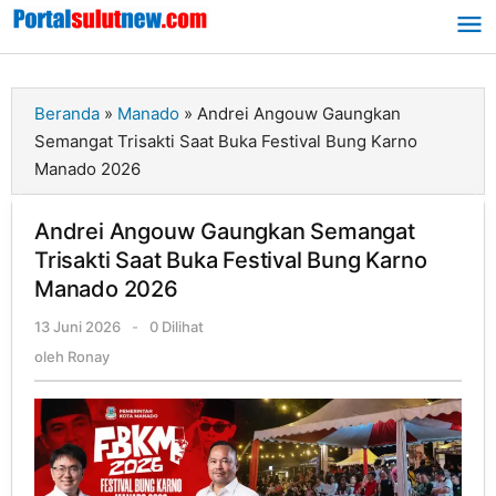
Lewati
ke
konten
Beranda
»
Manado
»
Andrei Angouw Gaungkan
Semangat Trisakti Saat Buka Festival Bung Karno
Manado 2026
Andrei Angouw Gaungkan Semangat
Trisakti Saat Buka Festival Bung Karno
Manado 2026
13 Juni 2026
oleh
-
0 Dilihat
Ronay
oleh
Ronay