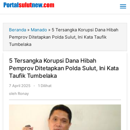
Lewati
ke
konten
Beranda
»
Manado
»
5 Tersangka Korupsi Dana Hibah
Pemprov Ditetapkan Polda Sulut, Ini Kata Taufik
Tumbelaka
5 Tersangka Korupsi Dana Hibah
Pemprov Ditetapkan Polda Sulut, Ini Kata
Taufik Tumbelaka
7 April 2025
oleh
-
1 Dilihat
Ronay
oleh
Ronay