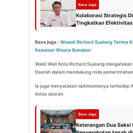
Baca Juga
Kolaborasi Strategis 
Tingkatkan Efektivitas
Baca juga :
Wawali Richard Sualang Terima K
Kawasan Wisata Bunaken
Wakil Wali Kota Richard Sualang mengatakan
Daerah dalam mendukung roda pemerintahan
Ia juga menyatakan optimismenya terhadap 
lintas daerah.
Baca Juga
Keterangan Dua Saksi
Penyerobotan tanah d