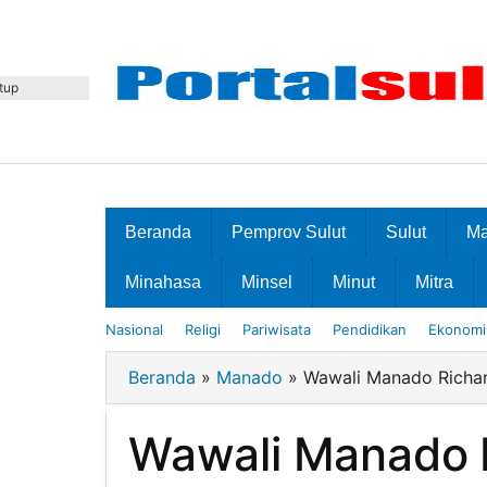
Lewati
ke
konten
tup
Beranda
Pemprov Sulut
Sulut
M
Minahasa
Minsel
Minut
Mitra
Nasional
Religi
Pariwisata
Pendidikan
Ekonomi 
Beranda
»
Manado
»
Wawali Manado Richa
Wawali Manado R