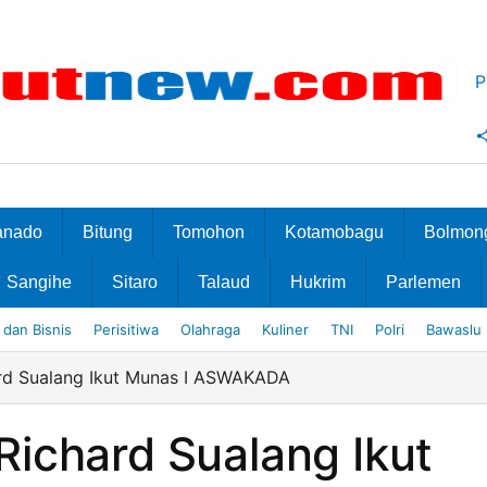
P
anado
Bitung
Tomohon
Kotamobagu
Bolmon
Sangihe
Sitaro
Talaud
Hukrim
Parlemen
dan Bisnis
Perisitiwa
Olahraga
Kuliner
TNI
Polri
Bawaslu
rd Sualang Ikut Munas I ASWAKADA
ichard Sualang Ikut