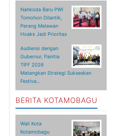
Nahkoda Baru PWI
Tomohon Dilantik,
Perang Melawan
Hoaks Jadi Prioritas
Audiensi dengan
Gubernur, Panitia
TIFF 2026
Matangkan Strategi Sukseskan
Festiva…
BERITA KOTAMOBAGU
Wali Kota
Kotamobagu