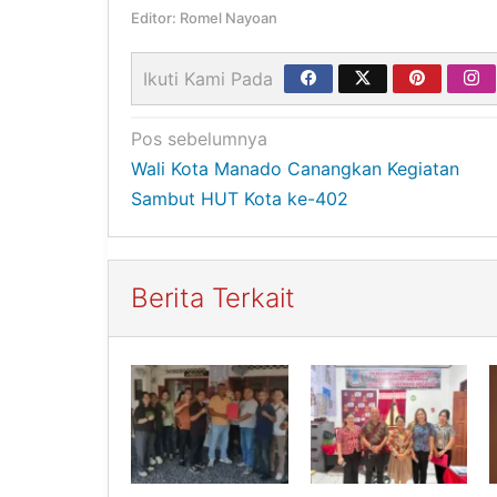
Editor: Romel Nayoan
Ikuti Kami Pada
Navigasi
Pos sebelumnya
Wali Kota Manado Canangkan Kegiatan
pos
Sambut HUT Kota ke-402
Berita Terkait