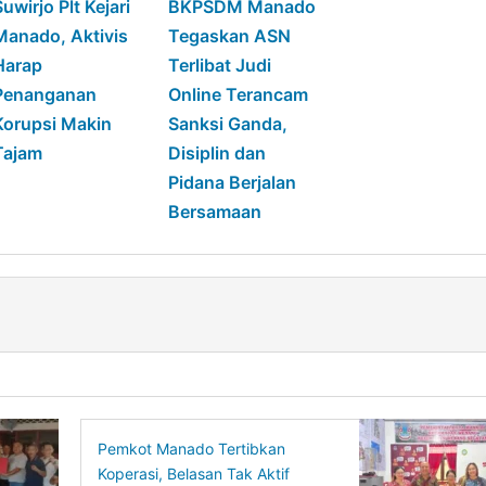
Suwirjo Plt Kejari
BKPSDM Manado
Manado, Aktivis
Tegaskan ASN
Harap
Terlibat Judi
Penanganan
Online Terancam
Korupsi Makin
Sanksi Ganda,
Tajam
Disiplin dan
Pidana Berjalan
Bersamaan
Pemkot Manado Tertibkan
Koperasi, Belasan Tak Aktif