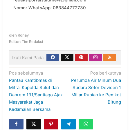
Nomor WhatsApp: 083844772730
oleh
Ronay
Editor: Tim Redaksi
Ikuti Kami Pada
Navigasi
Pos sebelumnya
Pos berikutnya
pos
Pantau Kamtibmas di
Perumda Air Minum Dua
Mitra, Kapolda Sulut dan
Sudara Setor Deviden 1
Danrem 131/Santiago Ajak
Miliar Rupiah ke Pemkot
Masyarakat Jaga
Bitung
Kedamaian Bersama